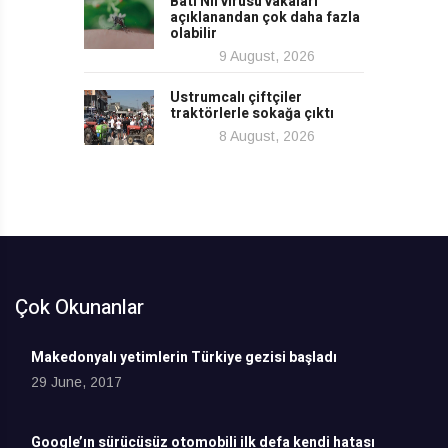
Batı Nil virüsü vakaları
açıklanandan çok daha fazla
olabilir
9 August, 2026
Ustrumcalı çiftçiler
traktörlerle sokağa çıktı
8 August, 2026
Çok Okunanlar
Makedonyalı yetimlerin Türkiye gezisi başladı
29 June, 2017
Google’ın sürücüsüz otomobili ilk defa kendi hatası