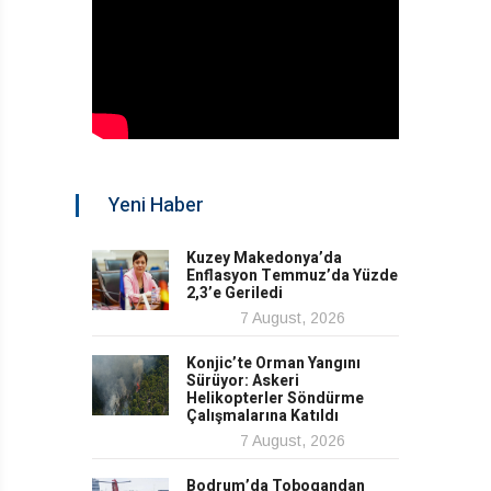
Yeni Haber
Kuzey Makedonya’da
Enflasyon Temmuz’da Yüzde
2,3’e Geriledi
7 August, 2026
Konjic’te Orman Yangını
Sürüyor: Askeri
Helikopterler Söndürme
Çalışmalarına Katıldı
7 August, 2026
Bodrum’da Tobogandan