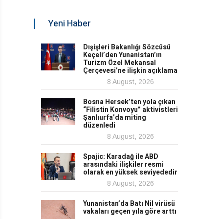
Yeni Haber
Dışişleri Bakanlığı Sözcüsü
Keçeli’den Yunanistan’ın
Turizm Özel Mekansal
Çerçevesi’ne ilişkin açıklama
8 August, 2026
Bosna Hersek’ten yola çıkan
“Filistin Konvoyu” aktivistleri
Şanlıurfa’da miting
düzenledi
8 August, 2026
Spajic: Karadağ ile ABD
arasındaki ilişkiler resmi
olarak en yüksek seviyededir
8 August, 2026
Yunanistan’da Batı Nil virüsü
vakaları geçen yıla göre arttı