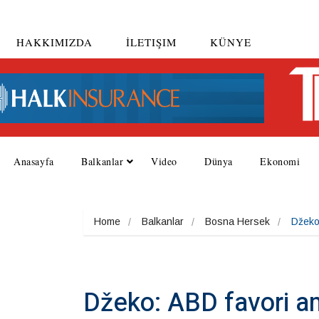
HAKKIMIZDA
İLETIŞIM
KÜNYE
Anasayfa
Balkanlar
Video
Dünya
Ekonomi
Home
Balkanlar
Bosna Hersek
Džeko
Džeko: ABD favori a