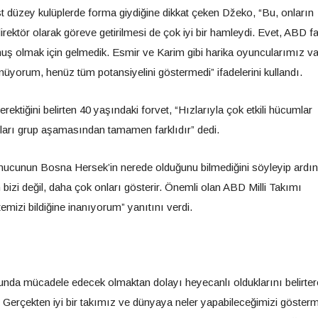
düzey kulüplerde forma giydiğine dikkat çeken Džeko, “Bu, onların
direktör olarak göreve getirilmesi de çok iyi bir hamleydi. Evet, ABD f
ş olmak için gelmedik. Esmir ve Karim gibi harika oyuncularımız va
yorum, henüz tüm potansiyelini göstermedi” ifadelerini kullandı.
rektiğini belirten 40 yaşındaki forvet, “Hızlarıyla çok etkili hücumlar
turları grup aşamasından tamamen farklıdır” dedi.
nucunun Bosna Hersek’in nerede olduğunu bilmediğini söyleyip ardı
 bizi değil, daha çok onları gösterir. Önemli olan ABD Milli Takımı
mizi bildiğine inanıyorum” yanıtını verdi.
unda mücadele edecek olmaktan dolayı heyecanlı olduklarını belirter
 Gerçekten iyi bir takımız ve dünyaya neler yapabileceğimizi göster