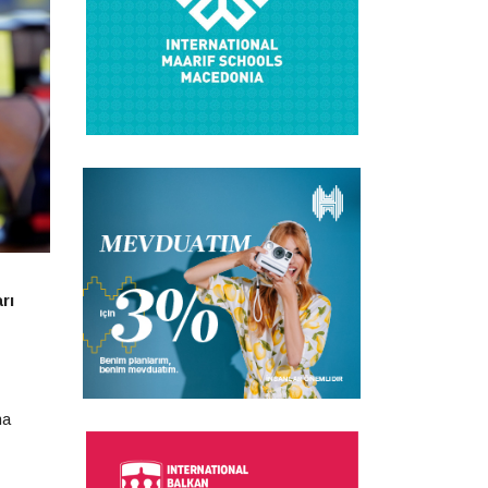
rı
ma