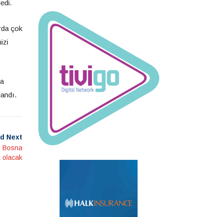
edi.
arda çok
izi
ta
landı.
d Next
ın Bosna
 olacak