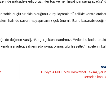
zerinde mücadele ediyoruz. Her top ve her fırsat için savaşacağız” d
ra sahip güçlü bir ekip olduğunu vurgulayarak, “Özellikle kontra atakl
en takım halinde savunma yapmamız çok önemli. Bunu başarabileceğim
eğe de değinen Vasilj, “Bu gerçekten inanılmaz. Evden bu kadar uzak
kendimizi adeta sahamızda oynuyormuş gibi hissettik” ifadelerini kul
Rea
e
Türkiye A Milli Erkek Basketbol Takımı, yar
Hersek’e konuk