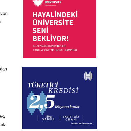
avori
r.
ndan
ek,
mek