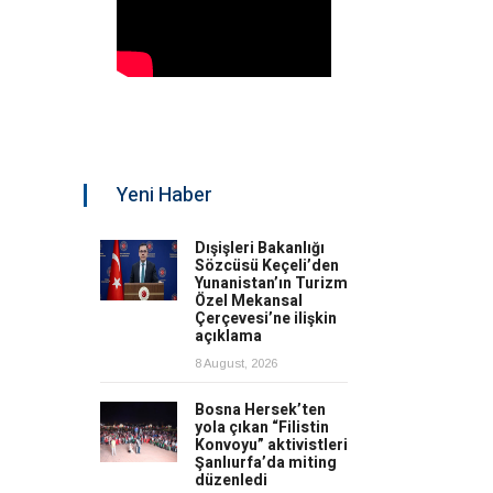
Yeni Haber
Dışişleri Bakanlığı
Sözcüsü Keçeli’den
Yunanistan’ın Turizm
Özel Mekansal
Çerçevesi’ne ilişkin
açıklama
8 August, 2026
Bosna Hersek’ten
yola çıkan “Filistin
Konvoyu” aktivistleri
Şanlıurfa’da miting
düzenledi