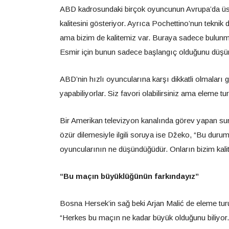
ABD kadrosundaki birçok oyuncunun Avrupa’da üst 
kalitesini gösteriyor. Ayrıca Pochettino’nun teknik 
ama bizim de kalitemiz var. Buraya sadece bulunmu
Esmir için bunun sadece başlangıç olduğunu düşünü
ABD’nin hızlı oyuncularına karşı dikkatli olmaları ge
yapabiliyorlar. Siz favori olabilirsiniz ama eleme 
Bir Amerikan televizyon kanalında görev yapan su
özür dilemesiyle ilgili soruya ise Džeko, “Bu durum
oyuncularının ne düşündüğüdür. Onların bizim kalite
“Bu maçın büyüklüğünün farkındayız”
Bosna Hersek’in sağ beki Arjan Malić de eleme tur
“Herkes bu maçın ne kadar büyük olduğunu biliyor.