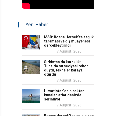
Yeni Haber
MSB: Bosna Hersek’te sağlık
taraması ve diş muayenesi
gerçekleştirildi
7 August, 2026
Sırbistan’da kuraklık:
Tuna’da su seviyesi rekor
düştü, tekneler karaya
oturdu
7 August, 2026
Hırvatistan’da sıcaktan
bunalan atlar denizde
serinliyor
7 August, 2026
Bosna-Hersek’ten yola çıkan