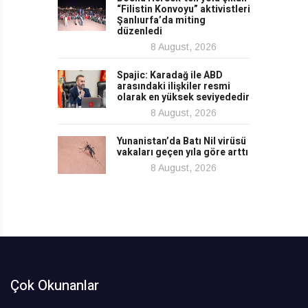
“Filistin Konvoyu” aktivistleri
Şanlıurfa’da miting
düzenledi
8 August, 2026
Spajic: Karadağ ile ABD
arasındaki ilişkiler resmi
olarak en yüksek seviyededir
8 August, 2026
Yunanistan’da Batı Nil virüsü
vakaları geçen yıla göre arttı
8 August, 2026
Çok Okunanlar