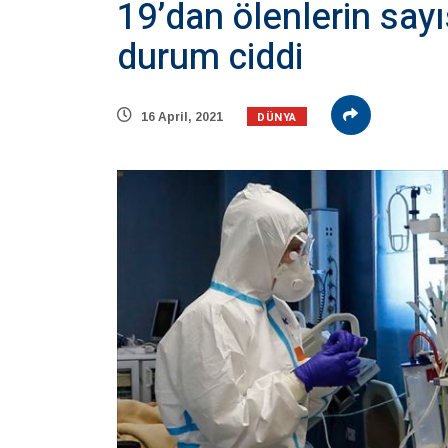
19’dan ölenlerin say
durum ciddi
DÜNYA
16 April, 2021