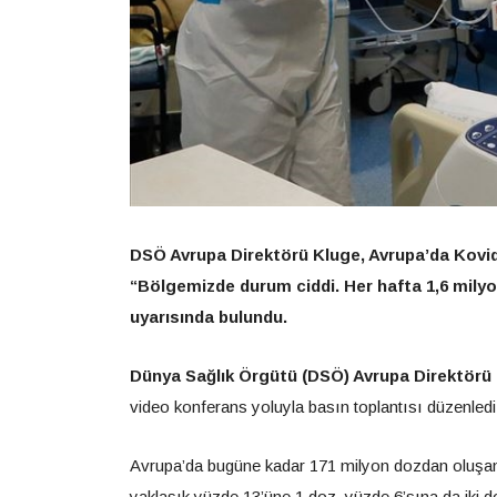
DSÖ Avrupa Direktörü Kluge, Avrupa’da Kovid-
“Bölgemizde durum ciddi. Her hafta 1,6 milyon y
uyarısında bulundu.
Dünya Sağlık Örgütü (DSÖ) Avrupa Direktörü
video konferans yoluyla basın toplantısı düzenledi
Avrupa’da bugüne kadar 171 milyon dozdan oluşan 
yaklaşık yüzde 13’üne 1 doz, yüzde 6’sına da iki d