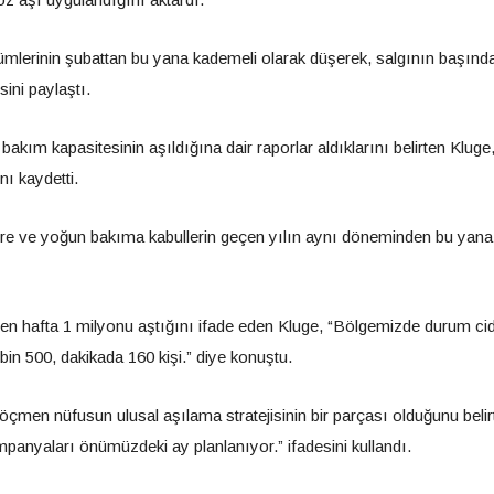
lümlerinin şubattan bu yana kademeli olarak düşerek, salgının başınd
ini paylaştı.
kım kapasitesinin aşıldığına dair raporlar aldıklarını belirten Kluge
ı kaydetti.
ere ve yoğun bakıma kabullerin geçen yılın aynı döneminden bu yana
çen hafta 1 milyonu aştığını ifade eden Kluge, “Bölgemizde durum cid
9 bin 500, dakikada 160 kişi.” diye konuştu.
öçmen nüfusun ulusal aşılama stratejisinin bir parçası olduğunu belir
panyaları önümüzdeki ay planlanıyor.” ifadesini kullandı.