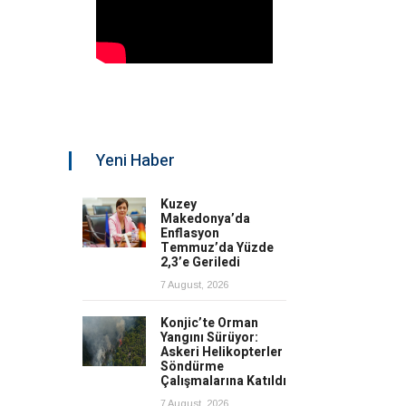
Yeni Haber
Kuzey
Makedonya’da
Enflasyon
Temmuz’da Yüzde
2,3’e Geriledi
7 August, 2026
Konjic’te Orman
Yangını Sürüyor:
Askeri Helikopterler
Söndürme
Çalışmalarına Katıldı
7 August, 2026