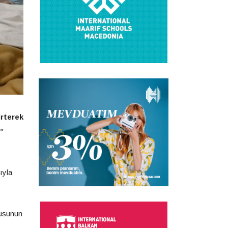
irterek
”
ıyla
fusunun