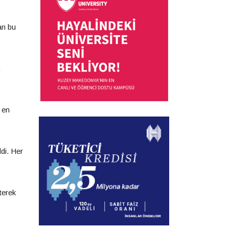
an bu
,
 en
di. Her
terek