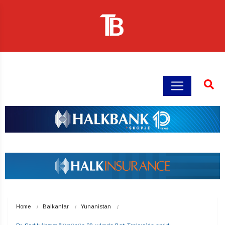
Home
Balkanlar
Yunanistan