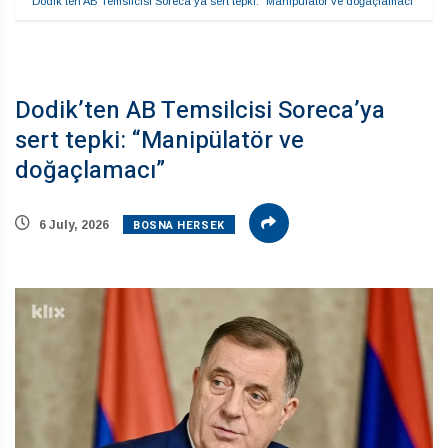
Dodik’ten AB Temsilcisi Soreca’ya sert tepki: “Manipülatör ve doğaçlamacı”
Dodik’ten AB Temsilcisi Soreca’ya
sert tepki: “Manipülatör ve
doğaçlamacı”
BOSNA HERSEK
6 July, 2026