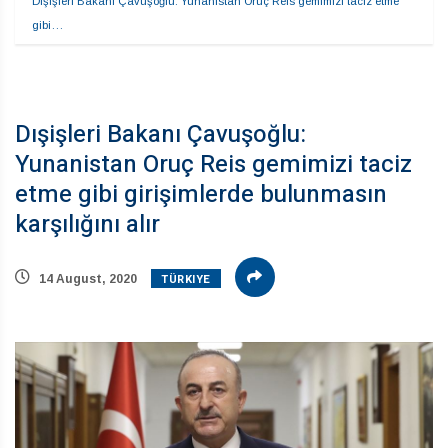
Dışişleri Bakanı Çavuşoğlu: Yunanistan Oruç Reis gemimizi taciz etme 
gibi…
Dışişleri Bakanı Çavuşoğlu:
Yunanistan Oruç Reis gemimizi taciz
etme gibi girişimlerde bulunmasın
karşılığını alır
TÜRKIYE
14 August, 2020