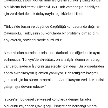
Çavuşoğlu, salgın döneminde İsviçre ile sürekli iş birliği içinde
olduklarını belirterek, ülkedeki 360 Türk vatandaşının tahliyesi
için verdikleri destek dolayısıyla teşekkürlerini iletti.
Türkiye’de basın ve düşünce özgürlüğü konusuna da değinen
Çavuşoğlu, Türkiye’nin bu konularda bir problemi olmadığını
söyleyerek, sözlerini şöyle sürdürdü:
“Önemli olan burada teröristlerle, darbecilerle diğerlerinin ayırt
edilmesidir. Türkiye’de akreditasyonlarla ilgili izlenen bir süreç
var ve bu sadece İsviçreli gazeteciler için değil. Bu prosedürden
sonra akreditasyon işlemleri yapılıyor. Bahsettiğiniz İsviçreli
gazeteci için bu süreç tamamlandı. Akreditasyon verildi. Kendisi
çalışmaya devam edecek.”
İsviçre’nin bölgesel ve küresel konularda dengeli bir ülke
olduğunu kaydeden Çavuşoğlu, İsviçre’den herhangi bir ara