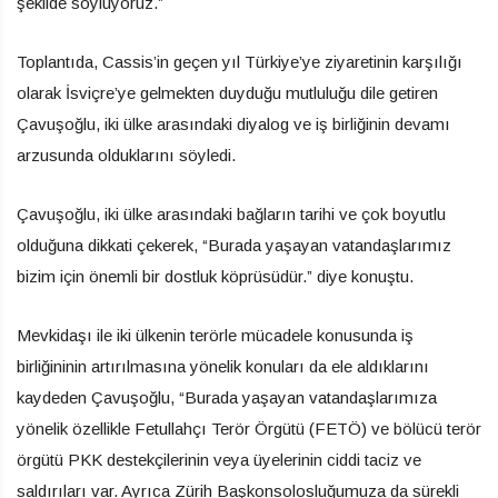
şekilde söylüyoruz.”
Toplantıda, Cassis’in geçen yıl Türkiye’ye ziyaretinin karşılığı
olarak İsviçre’ye gelmekten duyduğu mutluluğu dile getiren
Çavuşoğlu, iki ülke arasındaki diyalog ve iş birliğinin devamı
arzusunda olduklarını söyledi.
Çavuşoğlu, iki ülke arasındaki bağların tarihi ve çok boyutlu
olduğuna dikkati çekerek, “Burada yaşayan vatandaşlarımız
bizim için önemli bir dostluk köprüsüdür.” diye konuştu.
Mevkidaşı ile iki ülkenin terörle mücadele konusunda iş
birliğininin artırılmasına yönelik konuları da ele aldıklarını
kaydeden Çavuşoğlu, “Burada yaşayan vatandaşlarımıza
yönelik özellikle Fetullahçı Terör Örgütü (FETÖ) ve bölücü terör
örgütü PKK destekçilerinin veya üyelerinin ciddi taciz ve
saldırıları var. Ayrıca Zürih Başkonsolosluğumuza da sürekli