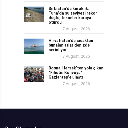
Sırbistan’da kuraklık:
Tuna’da su seviyesi rekor
düştü, tekneler karaya
oturdu
7 August, 2026
Hırvatistan’da sıcaktan
bunalan atlar denizde
serinliyor
7 August, 2026
Bosna-Hersek’ten yola çıkan
“Filistin Konvoyu”
Gaziantep’e ulaştı
7 August, 2026