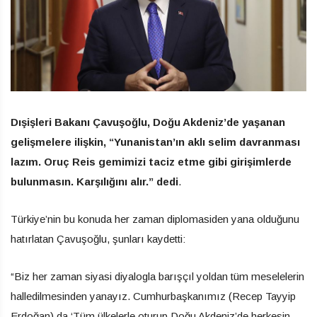
Dışişleri Bakanı Çavuşoğlu, Doğu Akdeniz’de yaşanan
gelişmelere ilişkin, “Yunanistan’ın aklı selim davranması
lazım. Oruç Reis gemimizi taciz etme gibi girişimlerde
bulunmasın. Karşılığını alır.” dedi
.
Türkiye’nin bu konuda her zaman diplomasiden yana olduğunu
hatırlatan Çavuşoğlu, şunları kaydetti:
“Biz her zaman siyasi diyalogla barışçıl yoldan tüm meselelerin
halledilmesinden yanayız. Cumhurbaşkanımız (Recep Tayyip
Erdoğan) da ‘Tüm ülkelerle oturup Doğu Akdeniz’de herkesin