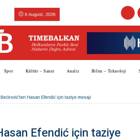
6 August, 2026
Spor
Kültür – Sanat
Analiz
Bilim – Teknoloji
Bećirović’ten Hasan Efendić için taziye mesajı
Hasan Efendić için taziye