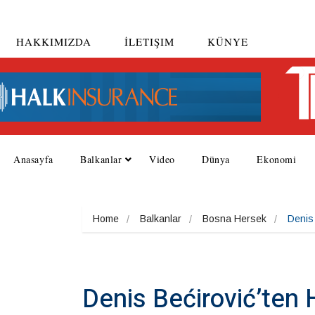
HAKKIMIZDA
İLETIŞIM
KÜNYE
Anasayfa
Balkanlar
Video
Dünya
Ekonomi
Home
Balkanlar
Bosna Hersek
Denis 
Denis Bećirović’ten 