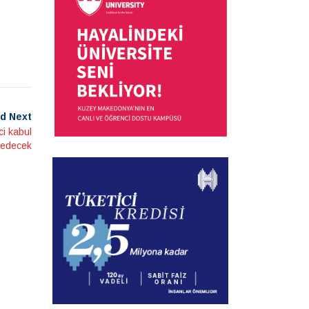
d Next
i kabul
edecek