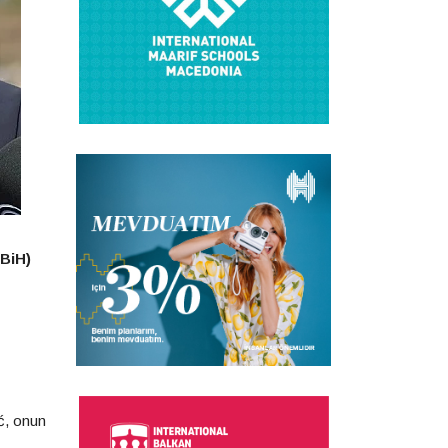
RBiH)
ić, onun