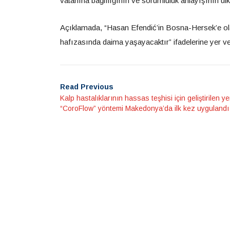
vatanına bağlılığının ve sorumluluk anlayışının ülke
Açıklamada, “Hasan Efendić’in Bosna-Hersek’e olan 
hafızasında daima yaşayacaktır” ifadelerine yer ver
Read Previous
Kalp hastalıklarının hassas teşhisi için geliştirilen yen
“CoroFlow” yöntemi Makedonya’da ilk kez uygulandı