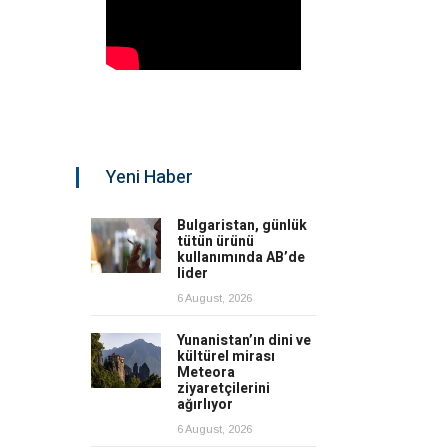
Yeni Haber
Bulgaristan, günlük
tütün ürünü
kullanımında AB’de
lider
6 August, 2026
Yunanistan’ın dini ve
kültürel mirası
Meteora
ziyaretçilerini
ağırlıyor
6 August, 2026