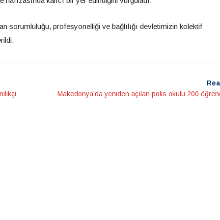
 hafızasında kalıcı bir yer edindiğini vurguladı.
sorumluluğu, profesyonelliği ve bağlılığı devletimizin kolektif
ildi.
Rea
ilikçi
Makedonya’da yeniden açılan polis okulu 200 öğrenc