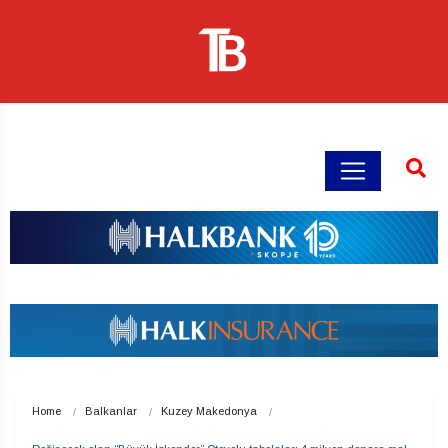
Home
Balkanlar
Kuzey Makedonya