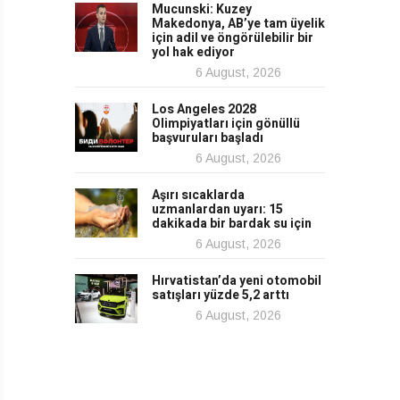
Mucunski: Kuzey
Makedonya, AB’ye tam üyelik
için adil ve öngörülebilir bir
yol hak ediyor
6 August, 2026
Los Angeles 2028
Olimpiyatları için gönüllü
başvuruları başladı
6 August, 2026
Aşırı sıcaklarda
uzmanlardan uyarı: 15
dakikada bir bardak su için
6 August, 2026
Hırvatistan’da yeni otomobil
satışları yüzde 5,2 arttı
6 August, 2026