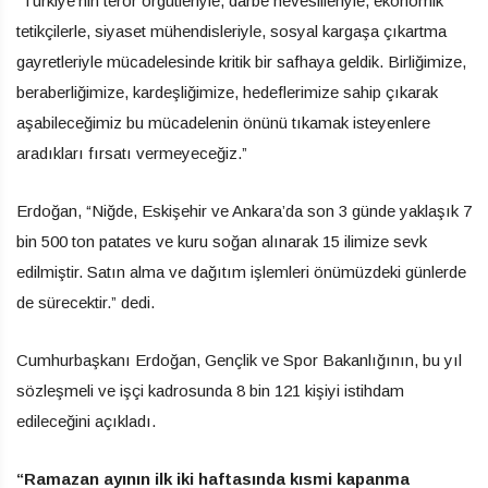
“Türkiye’nin terör örgütleriyle, darbe heveslileriyle, ekonomik
tetikçilerle, siyaset mühendisleriyle, sosyal kargaşa çıkartma
gayretleriyle mücadelesinde kritik bir safhaya geldik. Birliğimize,
beraberliğimize, kardeşliğimize, hedeflerimize sahip çıkarak
aşabileceğimiz bu mücadelenin önünü tıkamak isteyenlere
aradıkları fırsatı vermeyeceğiz.”
Erdoğan, “Niğde, Eskişehir ve Ankara’da son 3 günde yaklaşık 7
bin 500 ton patates ve kuru soğan alınarak 15 ilimize sevk
edilmiştir. Satın alma ve dağıtım işlemleri önümüzdeki günlerde
de sürecektir.” dedi.
Cumhurbaşkanı Erdoğan, Gençlik ve Spor Bakanlığının, bu yıl
sözleşmeli ve işçi kadrosunda 8 bin 121 kişiyi istihdam
edileceğini açıkladı.
“Ramazan ayının ilk iki haftasında kısmi kapanma