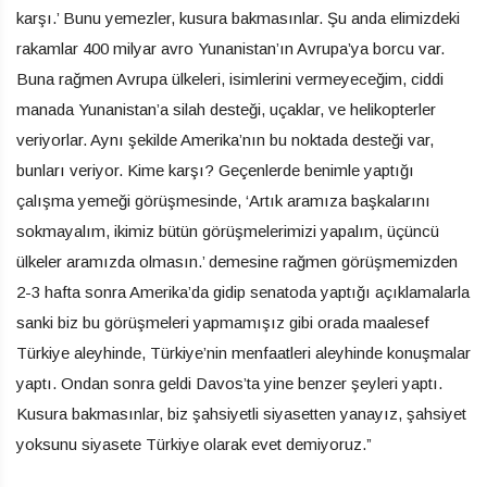
karşı.’ Bunu yemezler, kusura bakmasınlar. Şu anda elimizdeki
rakamlar 400 milyar avro Yunanistan’ın Avrupa’ya borcu var.
Buna rağmen Avrupa ülkeleri, isimlerini vermeyeceğim, ciddi
manada Yunanistan’a silah desteği, uçaklar, ve helikopterler
veriyorlar. Aynı şekilde Amerika’nın bu noktada desteği var,
bunları veriyor. Kime karşı? Geçenlerde benimle yaptığı
çalışma yemeği görüşmesinde, ‘Artık aramıza başkalarını
sokmayalım, ikimiz bütün görüşmelerimizi yapalım, üçüncü
ülkeler aramızda olmasın.’ demesine rağmen görüşmemizden
2-3 hafta sonra Amerika’da gidip senatoda yaptığı açıklamalarla
sanki biz bu görüşmeleri yapmamışız gibi orada maalesef
Türkiye aleyhinde, Türkiye’nin menfaatleri aleyhinde konuşmalar
yaptı. Ondan sonra geldi Davos’ta yine benzer şeyleri yaptı.
Kusura bakmasınlar, biz şahsiyetli siyasetten yanayız, şahsiyet
yoksunu siyasete Türkiye olarak evet demiyoruz.”