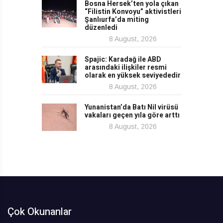
Bosna Hersek’ten yola çıkan
“Filistin Konvoyu” aktivistleri
Şanlıurfa’da miting
düzenledi
8 August, 2026
Spajic: Karadağ ile ABD
arasındaki ilişkiler resmi
olarak en yüksek seviyededir
8 August, 2026
Yunanistan’da Batı Nil virüsü
vakaları geçen yıla göre arttı
8 August, 2026
Çok Okunanlar