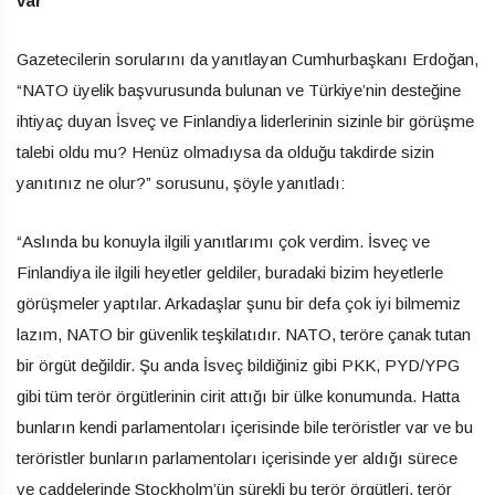
var”
Gazetecilerin sorularını da yanıtlayan Cumhurbaşkanı Erdoğan,
“NATO üyelik başvurusunda bulunan ve Türkiye’nin desteğine
ihtiyaç duyan İsveç ve Finlandiya liderlerinin sizinle bir görüşme
talebi oldu mu? Henüz olmadıysa da olduğu takdirde sizin
yanıtınız ne olur?” sorusunu, şöyle yanıtladı:
“Aslında bu konuyla ilgili yanıtlarımı çok verdim. İsveç ve
Finlandiya ile ilgili heyetler geldiler, buradaki bizim heyetlerle
görüşmeler yaptılar. Arkadaşlar şunu bir defa çok iyi bilmemiz
lazım, NATO bir güvenlik teşkilatıdır. NATO, teröre çanak tutan
bir örgüt değildir. Şu anda İsveç bildiğiniz gibi PKK, PYD/YPG
gibi tüm terör örgütlerinin cirit attığı bir ülke konumunda. Hatta
bunların kendi parlamentoları içerisinde bile teröristler var ve bu
teröristler bunların parlamentoları içerisinde yer aldığı sürece
ve caddelerinde Stockholm’ün sürekli bu terör örgütleri, terör