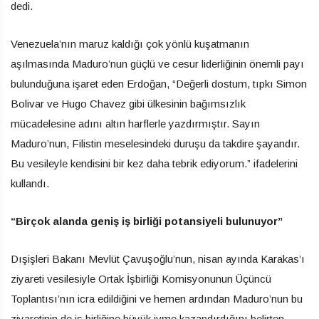
dedi.
Venezuela’nın maruz kaldığı çok yönlü kuşatmanın
aşılmasında Maduro’nun güçlü ve cesur liderliğinin önemli payı
bulunduğuna işaret eden Erdoğan, “Değerli dostum, tıpkı Simon
Bolivar ve Hugo Chavez gibi ülkesinin bağımsızlık
mücadelesine adını altın harflerle yazdırmıştır. Sayın
Maduro’nun, Filistin meselesindeki duruşu da takdire şayandır.
Bu vesileyle kendisini bir kez daha tebrik ediyorum.” ifadelerini
kullandı.
“Birçok alanda geniş iş birliği potansiyeli bulunuyor”
Dışişleri Bakanı Mevlüt Çavuşoğlu’nun, nisan ayında Karakas’ı
ziyareti vesilesiyle Ortak İşbirliği Komisyonunun Üçüncü
Toplantısı’nın icra edildiğini ve hemen ardından Maduro’nun bu
ziyaretinin de iş birliğine büyük ivme kazandırdığını belirten