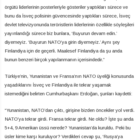
örgütü liderlerinin posterleriyle gösteriler yaptıkları sürece ve
bunu da İsveç polisinin güvencesinde yaptıkları sürece, İsveç
devlet televizyonunda teröristlerin liderlerinin özellikle söyleşileri
yayınlandığı sürece biz bunlara, ‘Buyurun devam edin.’
diyemeyiz. ‘Buyurun NATO’ya girin diyemeyiz.’ Aynı şey
Finlandiya için de geçerli. Maalesef Finlandiya da şu anda
bunun benzeri birçok yapılanmanın içerisindedir.”
Türkiye’nin, Yunanistan ve Fransa’nın NATO üyeliği konusunda
yaşadıklarını İsveç ve Finlandiya ile tekrar yaşamak
istemediğini belirten Cumhurbaşkanı Erdoğan, şunları kaydetti:
“Yunanistan, NATO’dan çıktı, girişine bizden öncekiler yol verdi.
NATO’ya tekrar girdi. Fransa tekrar girdi. Ne oldu? İşte şu anda
5+4, 9 Amerikan üssü nerede? Yunanistan’da kuruldu. Peki bu
üsler kime karşı kuruluyor? Verdikleri cevap şu, ‘Rusya’ya