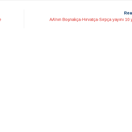
Rea
e
AA’nın Boşnakça-Hırvatça-Sırpça yayını 10 