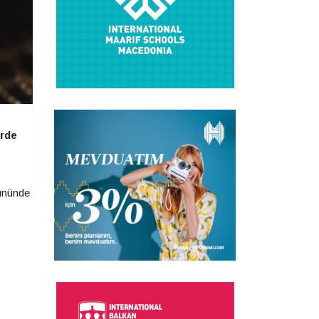
orde
gününde