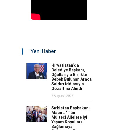
Yeni Haber
Hırvatistan’da
Belediye Başkanı,
Oğullarıyla Birlikte
Bebek Bulunan Araca
Saldırı İddiasıyla
Gözaltına Alındı
6 August, 2026
Sırbistan Başbakanı
Macut: “Tüm
Mülteci Ailelere İyi
Yaşam Koşulları
Sağlamaya