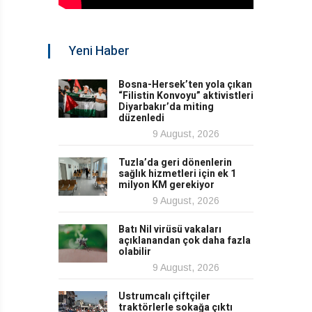
Yeni Haber
Bosna-Hersek’ten yola çıkan
“Filistin Konvoyu” aktivistleri
Diyarbakır’da miting
düzenledi
9 August, 2026
Tuzla’da geri dönenlerin
sağlık hizmetleri için ek 1
milyon KM gerekiyor
9 August, 2026
Batı Nil virüsü vakaları
açıklanandan çok daha fazla
olabilir
9 August, 2026
Ustrumcalı çiftçiler
traktörlerle sokağa çıktı