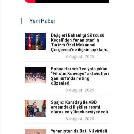
Yeni Haber
Dışişleri Bakanlığı Sözcüsü
Keçeli’den Yunanistan’ın
Turizm Özel Mekansal
Çerçevesi’ne ilişkin açıklama
8 August, 2026
Bosna Hersek’ten yola çıkan
“Filistin Konvoyu” aktivistleri
Şanlıurfa’da miting
düzenledi
8 August, 2026
Spajic: Karadağ ile ABD
arasındaki ilişkiler resmi
olarak en yüksek seviyededir
8 August, 2026
Yunanistan’da Batı Nil virüsü