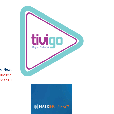
d Next
i Büyüme
ek sözü