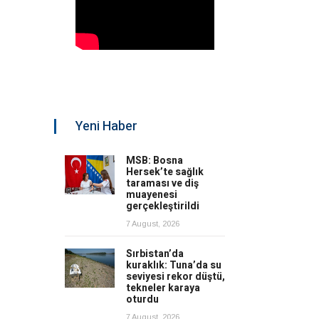
Yeni Haber
MSB: Bosna
Hersek’te sağlık
taraması ve diş
muayenesi
gerçekleştirildi
7 August, 2026
Sırbistan’da
kuraklık: Tuna’da su
seviyesi rekor düştü,
tekneler karaya
oturdu
7 August, 2026