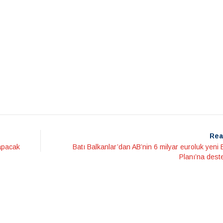
Rea
yapacak
Batı Balkanlar’dan AB’nin 6 milyar euroluk yen
Planı’na dest