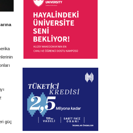
larına
erika
lerinin
onları
ayı
z
ri güç