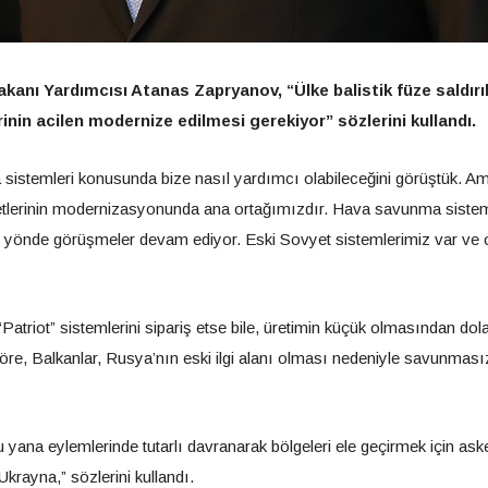
nı Yardımcısı Atanas Zapryanov, “Ülke balistik füze saldırı
in acilen modernize edilmesi gerekiyor” sözlerini kullandı.
stemleri konusunda bize nasıl yardımcı olabileceğini görüştük. Am
uvvetlerinin modernizasyonunda ana ortağımızdır. Hava savunma sistem
u yönde görüşmeler devam ediyor. Eski Sovyet sistemlerimiz var ve 
riot” sistemlerini sipariş etse bile, üretimin küçük olmasından dol
öre, Balkanlar, Rusya’nın eski ilgi alanı olması nedeniyle savunması
na eylemlerinde tutarlı davranarak bölgeleri ele geçirmek için aske
krayna,” sözlerini kullandı.