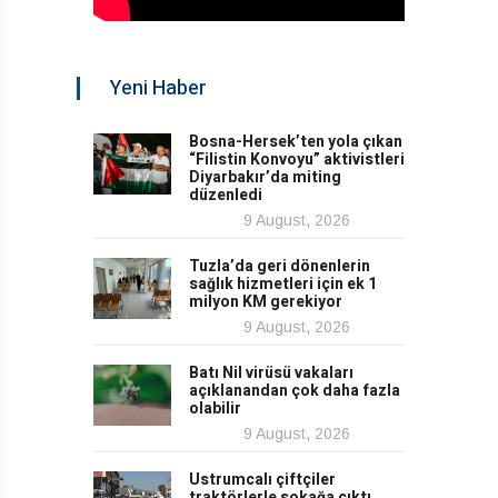
Yeni Haber
Bosna-Hersek’ten yola çıkan
“Filistin Konvoyu” aktivistleri
Diyarbakır’da miting
düzenledi
9 August, 2026
Tuzla’da geri dönenlerin
sağlık hizmetleri için ek 1
milyon KM gerekiyor
9 August, 2026
Batı Nil virüsü vakaları
açıklanandan çok daha fazla
olabilir
9 August, 2026
Ustrumcalı çiftçiler
traktörlerle sokağa çıktı