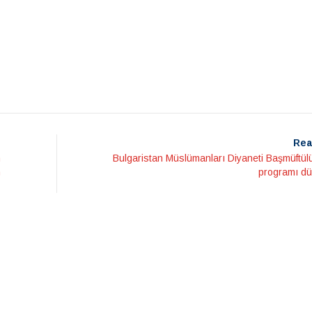
Rea
m
Bulgaristan Müslümanları Diyaneti Başmüftülü
n
programı dü