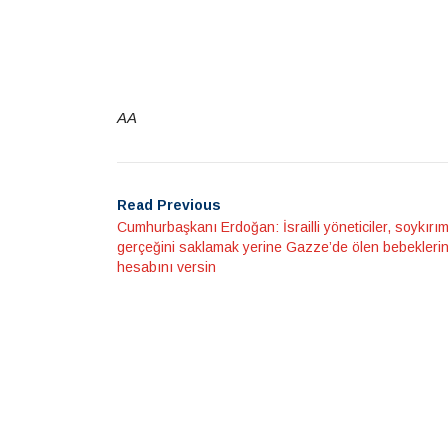
AA
Read Previous
Cumhurbaşkanı Erdoğan: İsrailli yöneticiler, soykırı
gerçeğini saklamak yerine Gazze’de ölen bebekleri
hesabını versin