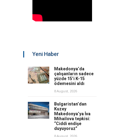
Yeni Haber
Makedonya’da
çalışanların sadece
yüzde 15’i K-15
ödemesini aldı
8 August, 2026
Bulgaristan’dan
Kuzey
Makedonya’ya İva
Mihailova tepkisi:
“Ciddi endişe
duyuyoruz”
8 August, 2026