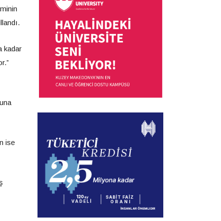
ominin
llandı.
a kadar
r.”
nuna
n ise
ş