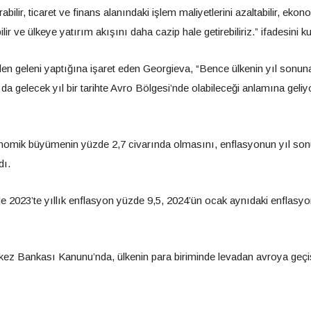
ilir, ticaret ve finans alanındaki işlem maliyetlerini azaltabilir, ekon
ilir ve ülkeye yatırım akışını daha cazip hale getirebiliriz.” ifadesini ku
den geleni yaptığına işaret eden Georgieva, “Bence ülkenin yıl sonun
 da gelecek yıl bir tarihte Avro Bölgesi’nde olabileceği anlamına geliyo
onomik büyümenin yüzde 2,7 civarında olmasını, enflasyonun yıl so
dı.
ede 2023’te yıllık enflasyon yüzde 9,5, 2024’ün ocak aynıdaki enflasyo
rkez Bankası Kanunu’nda, ülkenin para biriminde levadan avroya geçi