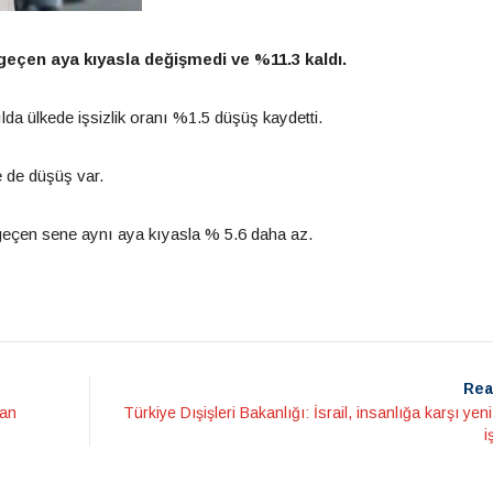
geçen aya kıyasla değişmedi ve %11.3 kaldı.
lda ülkede işsizlik oranı %1.5 düşüş kaydetti.
e de düşüş var.
 geçen sene aynı aya kıyasla % 5.6 daha az.
Rea
tan
Türkiye Dışişleri Bakanlığı: İsrail, insanlığa karşı yeni
i