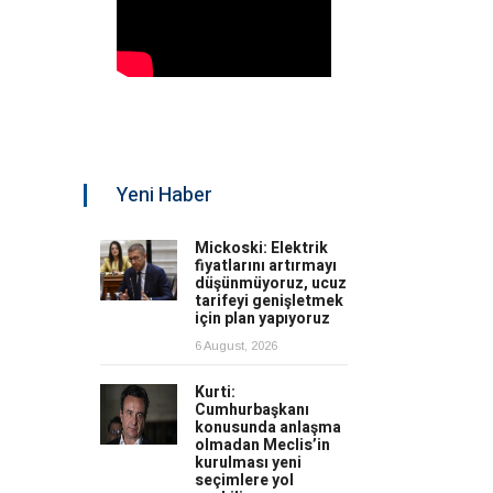
Yeni Haber
Mickoski: Elektrik
fiyatlarını artırmayı
düşünmüyoruz, ucuz
tarifeyi genişletmek
için plan yapıyoruz
6 August, 2026
Kurti:
Cumhurbaşkanı
konusunda anlaşma
olmadan Meclis’in
kurulması yeni
seçimlere yol