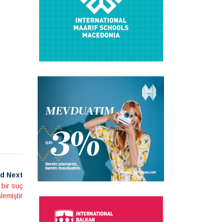
d Next
 bir suç
şlemiştir