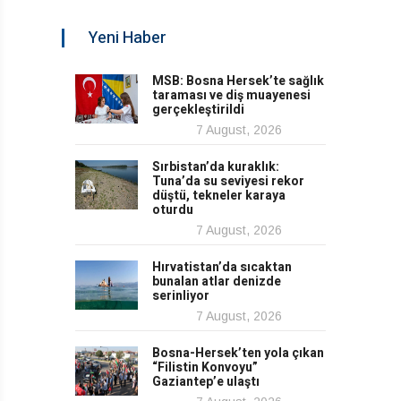
Yeni Haber
MSB: Bosna Hersek’te sağlık
taraması ve diş muayenesi
gerçekleştirildi
7 August, 2026
Sırbistan’da kuraklık:
Tuna’da su seviyesi rekor
düştü, tekneler karaya
oturdu
7 August, 2026
Hırvatistan’da sıcaktan
bunalan atlar denizde
serinliyor
7 August, 2026
Bosna-Hersek’ten yola çıkan
“Filistin Konvoyu”
Gaziantep’e ulaştı