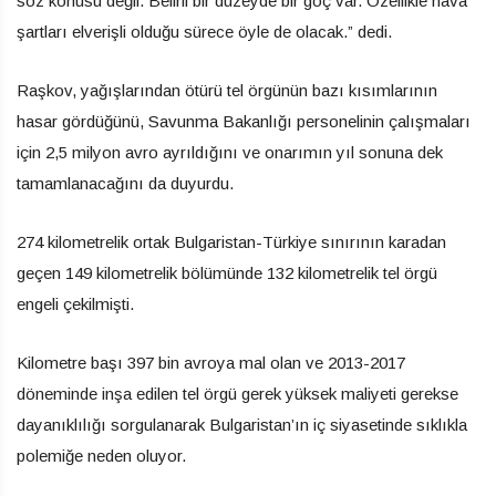
söz konusu değil. Belirli bir düzeyde bir göç var. Özellikle hava
şartları elverişli olduğu sürece öyle de olacak.” dedi.
Raşkov, yağışlarından ötürü tel örgünün bazı kısımlarının
hasar gördüğünü, Savunma Bakanlığı personelinin çalışmaları
için 2,5 milyon avro ayrıldığını ve onarımın yıl sonuna dek
tamamlanacağını da duyurdu.
274 kilometrelik ortak Bulgaristan-Türkiye sınırının karadan
geçen 149 kilometrelik bölümünde 132 kilometrelik tel örgü
engeli çekilmişti.
Kilometre başı 397 bin avroya mal olan ve 2013-2017
döneminde inşa edilen tel örgü gerek yüksek maliyeti gerekse
dayanıklılığı sorgulanarak Bulgaristan’ın iç siyasetinde sıklıkla
polemiğe neden oluyor.