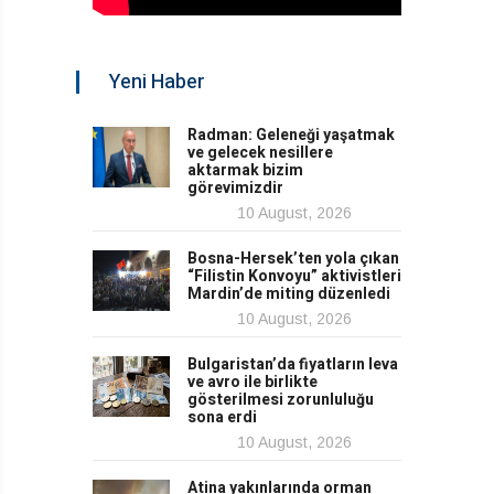
Yeni Haber
Radman: Geleneği yaşatmak
ve gelecek nesillere
aktarmak bizim
görevimizdir
10 August, 2026
Bosna-Hersek’ten yola çıkan
“Filistin Konvoyu” aktivistleri
Mardin’de miting düzenledi
10 August, 2026
Bulgaristan’da fiyatların leva
ve avro ile birlikte
gösterilmesi zorunluluğu
sona erdi
10 August, 2026
Atina yakınlarında orman