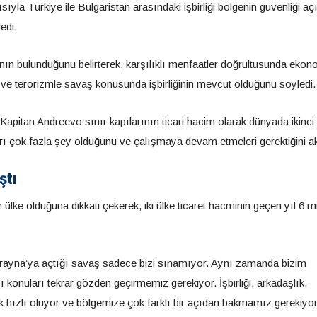
ıyla Türkiye ile Bulgaristan arasındaki işbirliği bölgenin güvenliği a
edi.
ğının bulunduğunu belirterek, karşılıklı menfaatler doğrultusunda ekon
sı ve terörizmle savaş konusunda işbirliğinin mevcut olduğunu söyledi.
 Kapitan Andreevo sınır kapılarının ticari hacim olarak dünyada ikinci
 çok fazla şey olduğunu ve çalışmaya devam etmeleri gerektiğini ak
ştı
ülke olduğuna dikkati çekerek, iki ülke ticaret hacminin geçen yıl 6 m
ayna’ya açtığı savaş sadece bizi sınamıyor. Aynı zamanda bizim
konuları tekrar gözden geçirmemiz gerekiyor. İşbirliği, arkadaşlık,
 hızlı oluyor ve bölgemize çok farklı bir açıdan bakmamız gerekiyor