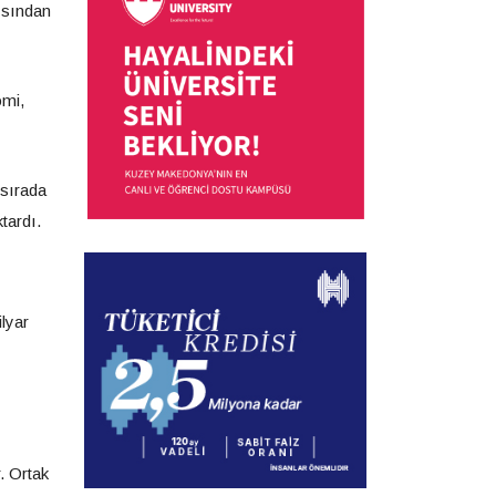
çısından
omi,
 sırada
tardı.
ilyar
. Ortak