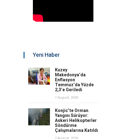
Yeni Haber
Kuzey
Makedonya’da
Enflasyon
Temmuz’da Yüzde
2,3’e Geriledi
7 August, 2026
Konjic’te Orman
Yangını Sürüyor:
Askeri Helikopterler
Söndürme
Çalışmalarına Katıldı
7 August, 2026