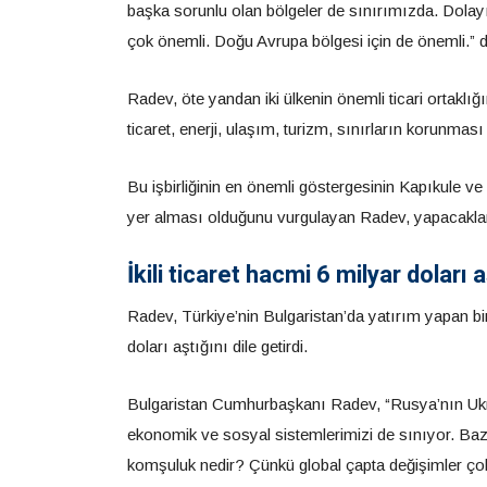
başka sorunlu olan bölgeler de sınırımızda. Dolayıs
çok önemli. Doğu Avrupa bölgesi için de önemli.” d
Radev, öte yandan iki ülkenin önemli ticari ortaklı
ticaret, enerji, ulaşım, turizm, sınırların korunma
Bu işbirliğinin en önemli göstergesinin Kapıkule ve
yer alması olduğunu vurgulayan Radev, yapacakları
İkili ticaret hacmi 6 milyar doları a
Radev, Türkiye’nin Bulgaristan’da yatırım yapan bir 
doları aştığını dile getirdi.
Bulgaristan Cumhurbaşkanı Radev, “Rusya’nın Ukr
ekonomik ve sosyal sistemlerimizi de sınıyor. Bazı 
komşuluk nedir? Çünkü global çapta değişimler çok