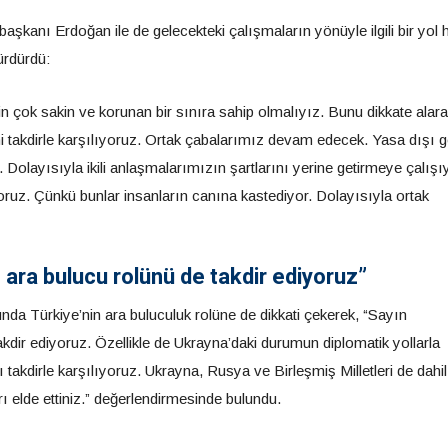
aşkanı Erdoğan ile de gelecekteki çalışmaların yönüyle ilgili bir yol h
ürdürdü:
 çok sakin ve korunan bir sınıra sahip olmalıyız. Bunu dikkate alar
 takdirle karşılıyoruz. Ortak çabalarımız devam edecek. Yasa dışı 
. Dolayısıyla ikili anlaşmalarımızın şartlarını yerine getirmeye çalışı
ıyoruz. Çünkü bunlar insanların canına kastediyor. Dolayısıyla ortak
ara bulucu rolünü de takdir ediyoruz”
 Türkiye’nin ara buluculuk rolüne de dikkati çekerek, “Sayın
dir ediyoruz. Özellikle de Ukrayna’daki durumun diplomatik yollarla
kdirle karşılıyoruz. Ukrayna, Rusya ve Birleşmiş Milletleri de dahil
ı elde ettiniz.” değerlendirmesinde bulundu.