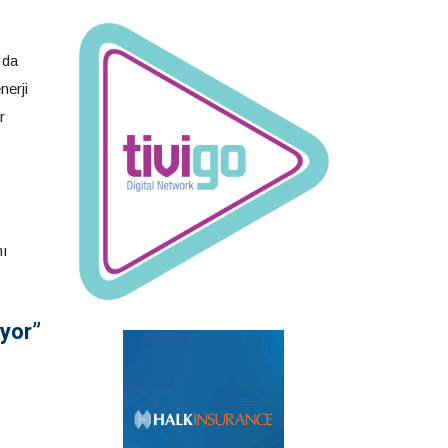
 da
nerji
r
nı
iyor”