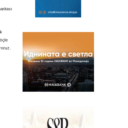
aritası
ak
göçle
yoruz.