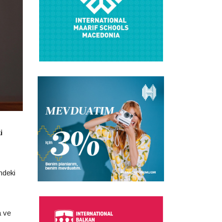
i
ndeki
a ve