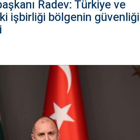
aşkanı Radev: Türkiye ve
i işbirliği bölgenin güvenliği
i