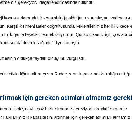
 etmemiz gerekiyor.” değerlendirmesinde bulundu.
nerji konusunda ortak bir sorumluluğu olduğunu vurgulayan Radev, “Bu
n. Karşılıklı menfaatler doğrultusunda beklentilerimiz her iki ülkede e
ın Erdoğan’a teşekkür etmek istiyorum. Çünkü ülkemiz için çok zor bi
z konusunda destek sağladı.” diye konuştu.
esinin oldukça faydalı olduğunu vurguladı.
ini etkilediğinin altını çizen Radev, sınır kapılarındaki trafiğin arttığı
 artırmak için gereken adımları atmamız gerek
durumda. Dolayısıyla çok hızlı olmamız gerekiyor. Proaktif olmamız
ınır kapılarımızın kapasitesini artırmak için gereken adımları atmamız