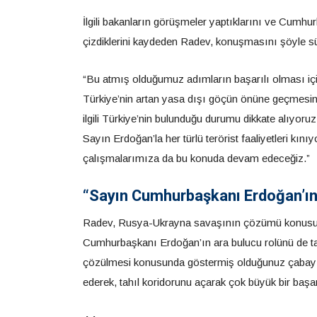
İlgili bakanların görüşmeler yaptıklarını ve Cumhurb
çizdiklerini kaydeden Radev, konuşmasını şöyle s
“Bu atmış olduğumuz adımların başarılı olması için
Türkiye’nin artan yasa dışı göçün önüne geçmesini
ilgili Türkiye’nin bulunduğu durumu dikkate alıyoruz
Sayın Erdoğan’la her türlü terörist faaliyetleri kın
çalışmalarımıza da bu konuda devam edeceğiz.”
“Sayın Cumhurbaşkanı Erdoğan’ın 
Radev, Rusya-Ukrayna savaşının çözümü konusunda
Cumhurbaşkanı Erdoğan’ın ara bulucu rolünü de tak
çözülmesi konusunda göstermiş olduğunuz çabayı ta
ederek, tahıl koridorunu açarak çok büyük bir başar