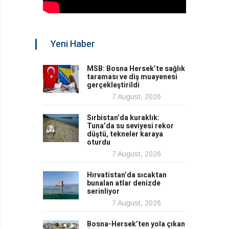
Yeni Haber
MSB: Bosna Hersek’te sağlık
taraması ve diş muayenesi
gerçekleştirildi
7 August, 2026
Sırbistan’da kuraklık:
Tuna’da su seviyesi rekor
düştü, tekneler karaya
oturdu
7 August, 2026
Hırvatistan’da sıcaktan
bunalan atlar denizde
serinliyor
7 August, 2026
Bosna-Hersek’ten yola çıkan