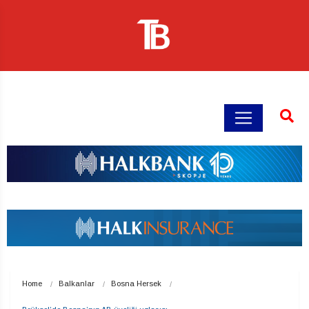
Home
Balkanlar
Bosna Hersek