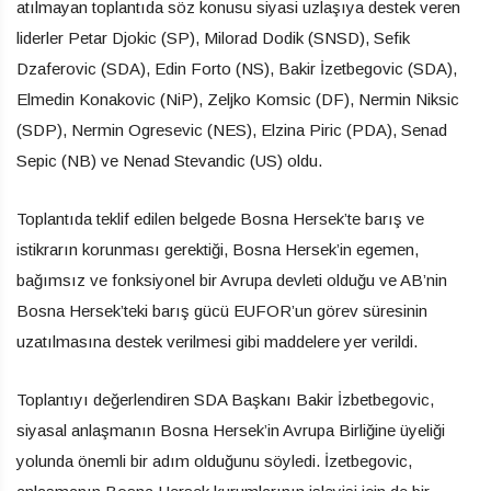
atılmayan toplantıda söz konusu siyasi uzlaşıya destek veren
liderler Petar Djokic (SP), Milorad Dodik (SNSD), Sefik
Dzaferovic (SDA), Edin Forto (NS), Bakir İzetbegovic (SDA),
Elmedin Konakovic (NiP), Zeljko Komsic (DF), Nermin Niksic
(SDP), Nermin Ogresevic (NES), Elzina Piric (PDA), Senad
Sepic (NB) ve Nenad Stevandic (US) oldu.
Toplantıda teklif edilen belgede Bosna Hersek’te barış ve
istikrarın korunması gerektiği, Bosna Hersek’in egemen,
bağımsız ve fonksiyonel bir Avrupa devleti olduğu ve AB’nin
Bosna Hersek’teki barış gücü EUFOR’un görev süresinin
uzatılmasına destek verilmesi gibi maddelere yer verildi.
Toplantıyı değerlendiren SDA Başkanı Bakir İzbetbegovic,
siyasal anlaşmanın Bosna Hersek’in Avrupa Birliğine üyeliği
yolunda önemli bir adım olduğunu söyledi. İzetbegovic,