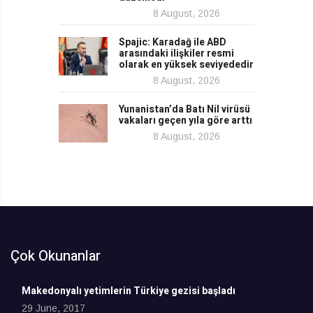
8 August, 2026
Spajic: Karadağ ile ABD
arasındaki ilişkiler resmi
olarak en yüksek seviyededir
8 August, 2026
Yunanistan’da Batı Nil virüsü
vakaları geçen yıla göre arttı
8 August, 2026
Çok Okunanlar
Makedonyalı yetimlerin Türkiye gezisi başladı
29 June, 2017