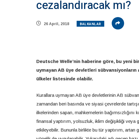
cezalandıracak mı?
BALKANLAR
26 April, 2018
Deutsche Welle’nin haberine göre, bu yeni bir 
uymayan AB üye devletleri sübvansiyonların az
ülkeler listesinde olabilir.
Kurallara uymayan AB üye devletlerinin AB sübvansiyo
zamandan beri basında ve siyasi çevrelerde tartışı
ilkelerinden sapan, mahkemelerin bağımsızlığını k
finansal yaptırım, yolsuzluk, iklim değişikliği veya
etkileyebilir. Bununla birlikte bu tür yaptırım, art
yönelik de uygulanabilir. Yukarıdaki adı geçen bazı