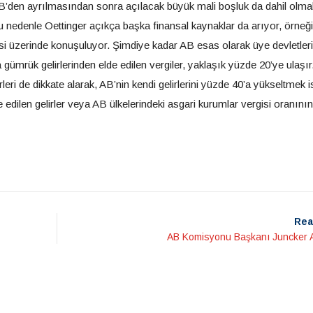
n AB’den ayrılmasından sonra açılacak büyük mali boşluk da dahil olma
u nedenle Oettinger açıkça başka finansal kaynaklar da arıyor, örneği
mesi üzerinde konuşuluyor. Şimdiye kadar AB esas olarak üye devletler
la gümrük gelirlerinden elde edilen vergiler, yaklaşık yüzde 20’ye ulaşır
irleri de dikkate alarak, AB’nin kendi gelirlerini yüzde 40’a yükseltmek is
 edilen gelirler veya AB ülkelerindeki asgari kurumlar vergisi oranının
Rea
AB Komisyonu Başkanı Juncker A