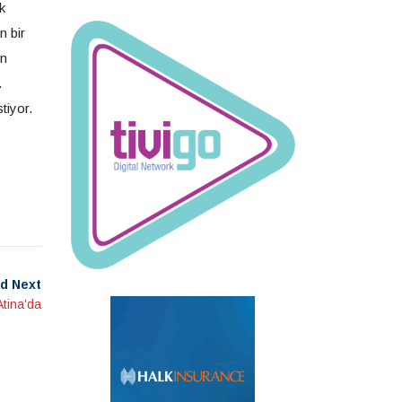
k
n bir
in
.
tiyor.
d Next
tina’da