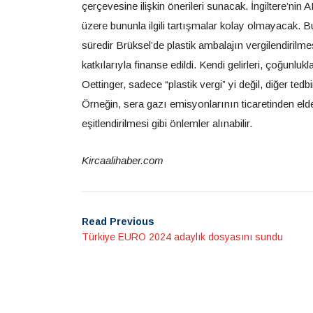
çerçevesine ilişkin önerileri sunacak. İngiltere’ni
üzere bununla ilgili tartışmalar kolay olmayacak. B
süredir Brüksel’de plastik ambalajın vergilendiril
katkılarıyla finanse edildi. Kendi gelirleri, çoğunluk
Oettinger, sadece “plastik vergi” yi değil, diğer tedb
Örneğin, sera gazı emisyonlarının ticaretinden elde
eşitlendirilmesi gibi önlemler alınabilir.
Kircaalihaber.com
Read Previous
Türkiye EURO 2024 adaylık dosyasını sundu