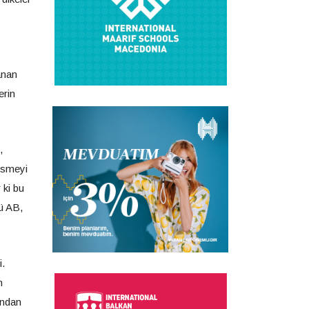
anan
erin
,
kesmeyi
 ki bu
ü AB,
i.
n
ından