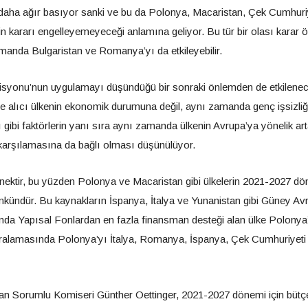
 daha ağır basıyor sanki ve bu da Polonya, Macaristan, Çek Cumhuri
 kararı engelleyemeyeceği anlamına geliyor. Bu tür bir olası karar öz
amanda Bulgaristan ve Romanya’yı da etkileyebilir.
syonu’nun uygulamayı düşündüğü bir sonraki önlemden de etkilenece
e alıcı ülkenin ekonomik durumuna değil, aynı zamanda genç işsizliğ
ı gibi faktörlerin yanı sıra aynı zamanda ülkenin Avrupa’ya yönelik ar
 karşılamasına da bağlı olması düşünülüyor.
nektir, bu yüzden Polonya ve Macaristan gibi ülkelerin 2021-2027 d
kündür. Bu kaynakların İspanya, İtalya ve Yunanistan gibi Güney Av
anda Yapısal Fonlardan en fazla finansman desteği alan ülke Polonya’
 sıralamasında Polonya’yı İtalya, Romanya, İspanya, Çek Cumhuriyeti
an Sorumlu Komiseri Günther Oettinger, 2021-2027 dönemi için bütç