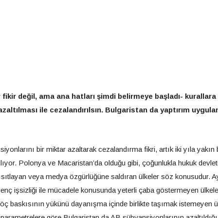
fikir değil, ama ana hatları şimdi belirmeye başladı- kurallara
altılması ile cezalandırılsın. Bulgaristan da yaptırım uygula
nlarını bir miktar azaltarak cezalandırma fikri, artık iki yıla yakın 
lıyor. Polonya ve Macaristan’da olduğu gibi, çoğunlukla hukuk devlet
ısıtlayan veya medya özgürlüğüne saldıran ülkeler söz konusudur. A
 genç işsizliği ile mücadele konusunda yeterli çaba göstermeyen ülkele
an göç baskısının yükünü dayanışma içinde birlikte taşımak istemeyen ü
 parametrelere göre Bulgaristan da AB sübvansiyonlarının azaltıldığı 