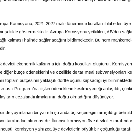
Avrupa Komisyonu, 2021-2027 mali döneminde kuralları ihlal eden üye
bir şekilde göstermektedir. Avrupa Komisyonu yetkilileri, AB’den sağl
ağlı kalması halinde sağlanacağını bildirmektedir. Bu hem mahkemel
dir.
uk devleti ekonomik kalkınma için doğru koşulları oluşturur. Komisyon
de diğer bütçe ödeneklerini ve özellikle de tarımsal sübvansiyonları 
n toplam bütçesinin yaklaşık dörtte üçünü kapsadığı iyi bilinmektedir
asmus +Programı’na ilişkin ödeneklerin kesilmeyeceği anlaşıldı, çünk
daşların cezalandırılmalarının doğru olmadığını düşünüyor.
inde yayınlanan bir yazıda şu anda üç seçeneğin tartışıldığı belirtild
u tarafından alınmasıdır. İkincisi, komisyon üye devletler tarafında
ncüsü, komisyon yalnızca üye devletlerin büyük bir çoğunluğu taraf