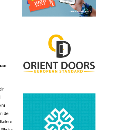
nan
bir
i
ynı
ri de
lkelere
ülkeler