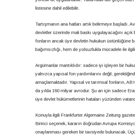
listesine dahil edilebilir.
Tartışmanın ana hatları artık belirmeye başladı. 
devletler üzerinde mali baskı uygulayacağını açık 
fonların ancak üye devletin hukukun üstünlüğüne b
bağımsızlığı, hem de yolsuzlukla mücadele ile ilgili
Argümanlar mantıklıdır: sadece iyi işleyen bir huk
yalnızca yapısal fon yardımlarını değil, gerektiğin
amaçlamaktadır. Yapısal ve tarımsal fonların, AB’ni
da yılda 160 milyar avrodur. Şu an için sadece Er
üye devlet hükümetlerinin hataları yüzünden vatan
Konuyla ilgili Frankfurter Algemaine Zeitung gazetes
Birinci seçenek, kararın doğrudan Avrupa Komisyon
onaylanması gereken bir tavsiyede bulunacak. Üçü