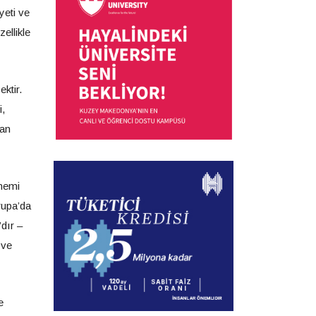
yeti ve
ellikle
ktir.
i,
tan
önemi
rupa’da
dır –
 ve
e