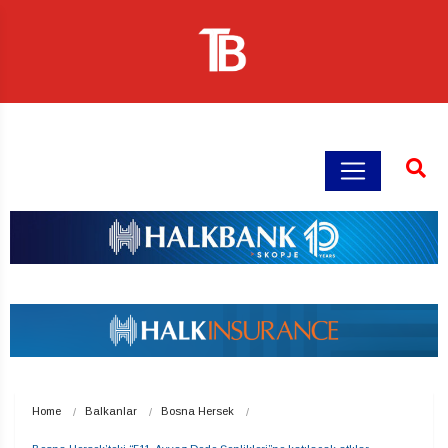
Home
Balkanlar
Bosna Hersek