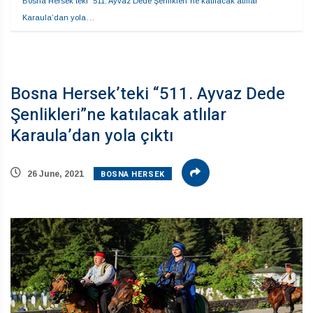
Bosna Hersek’teki “511. Ayvaz Dede Şenlikleri”ne katılacak atlılar 
Karaula’dan yola…
Bosna Hersek’teki “511. Ayvaz Dede
Şenlikleri”ne katılacak atlılar
Karaula’dan yola çıktı
BOSNA HERSEK
26 June, 2021