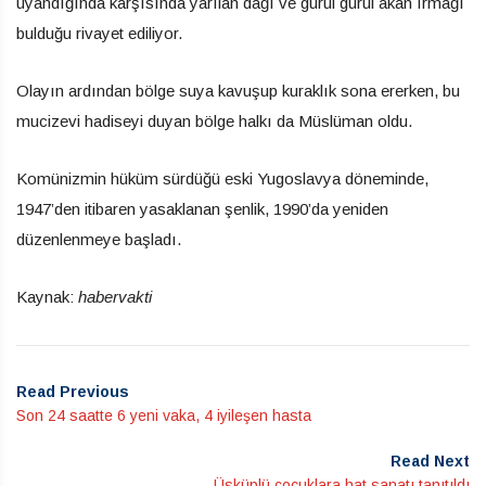
uyandığında karşısında yarılan dağı ve gürül gürül akan ırmağı
bulduğu rivayet ediliyor.
Olayın ardından bölge suya kavuşup kuraklık sona ererken, bu
mucizevi hadiseyi duyan bölge halkı da Müslüman oldu.
Komünizmin hüküm sürdüğü eski Yugoslavya döneminde,
1947’den itibaren yasaklanan şenlik, 1990’da yeniden
düzenlenmeye başladı.
Kaynak:
habervakti
Read Previous
Son 24 saatte 6 yeni vaka, 4 iyileşen hasta
Read Next
Üsküplü çocuklara hat sanatı tanıtıldı