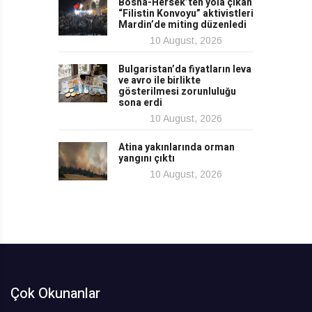
Bosna-Hersek’ten yola çıkan
“Filistin Konvoyu” aktivistleri
Mardin’de miting düzenledi
10 August, 2026
Bulgaristan’da fiyatların leva
ve avro ile birlikte
gösterilmesi zorunluluğu
sona erdi
10 August, 2026
Atina yakınlarında orman
yangını çıktı
10 August, 2026
Çok Okunanlar