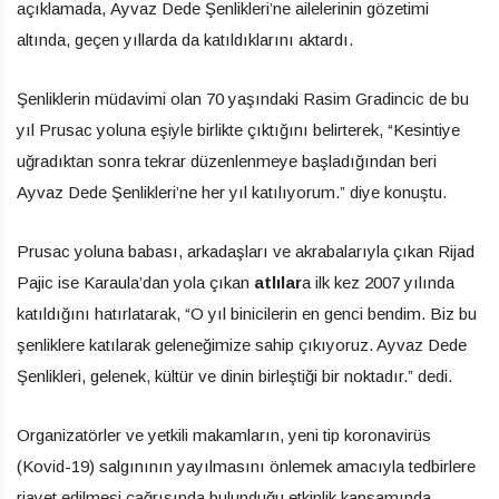
açıklamada, Ayvaz Dede Şenlikleri’ne ailelerinin gözetimi
altında, geçen yıllarda da katıldıklarını aktardı.
Şenliklerin müdavimi olan 70 yaşındaki Rasim Gradincic de bu
yıl Prusac yoluna eşiyle birlikte çıktığını belirterek, “Kesintiye
uğradıktan sonra tekrar düzenlenmeye başladığından beri
Ayvaz Dede Şenlikleri’ne her yıl katılıyorum.” diye konuştu.
Prusac yoluna babası, arkadaşları ve akrabalarıyla çıkan Rijad
Pajic ise Karaula’dan yola çıkan
atlılar
a ilk kez 2007 yılında
katıldığını hatırlatarak, “O yıl binicilerin en genci bendim. Biz bu
şenliklere katılarak geleneğimize sahip çıkıyoruz. Ayvaz Dede
Şenlikleri, gelenek, kültür ve dinin birleştiği bir noktadır.” dedi.
Organizatörler ve yetkili makamların, yeni tip koronavirüs
(Kovid-19) salgınının yayılmasını önlemek amacıyla tedbirlere
riayet edilmesi çağrısında bulunduğu etkinlik kapsamında