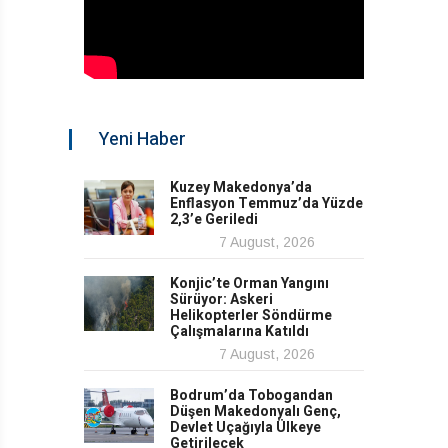
Yeni Haber
Kuzey Makedonya’da
Enflasyon Temmuz’da Yüzde
2,3’e Geriledi
7 August, 2026
Konjic’te Orman Yangını
Sürüyor: Askeri
Helikopterler Söndürme
Çalışmalarına Katıldı
7 August, 2026
Bodrum’da Tobogandan
Düşen Makedonyalı Genç,
Devlet Uçağıyla Ülkeye
Getirilecek