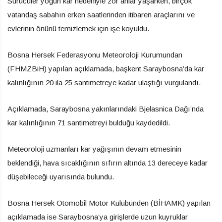
Sürücüler yoğun kar nedeniyle zor anlar yaşarken, birçok
vatandaş sabahın erken saatlerinden itibaren araçlarını ve
evlerinin önünü temizlemek için işe koyuldu.
Bosna Hersek Federasyonu Meteoroloji Kurumundan
(FHMZBiH) yapılan açıklamada, başkent Saraybosna’da kar
kalınlığının 20 ila 25 santimetreye kadar ulaştığı vurgulandı.
Açıklamada, Saraybosna yakınlarındaki Bjelasnica Dağı’nda
kar kalınlığının 71 santimetreyi bulduğu kaydedildi.
Meteoroloji uzmanları kar yağışının devam etmesinin
beklendiği, hava sıcaklığının sıfırın altında 13 dereceye kadar
düşebileceği uyarısında bulundu.
Bosna Hersek Otomobil Motor Kulübünden (BİHAMK) yapılan
açıklamada ise Saraybosna’ya girişlerde uzun kuyruklar