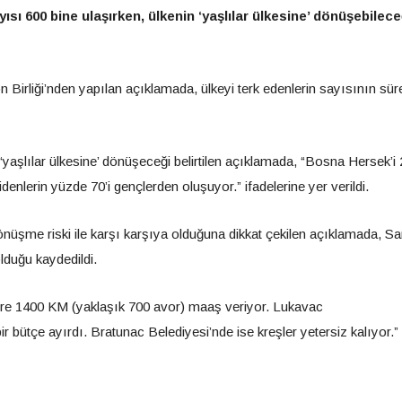
ısı 600 bine ulaşırken, ülkenin ‘yaşlılar ülkesine’ dönüşebilece
irliği’nden yapılan açıklamada, ülkeyi terk edenlerin sayısının süre
yaşlılar ülkesine’ dönüşeceği belirtilen açıklamada, “Bosna Hersek’i
idenlerin yüzde 70’i gençlerden oluşuyor.” ifadelerine yer verildi.
nüşme riski ile karşı karşıya olduğuna dikkat çekilen açıklamada, Sa
lduğu kaydedildi.
lere 1400 KM (yaklaşık 700 avor) maaş veriyor. Lukavac
ir bütçe ayırdı. Bratunac Belediyesi’nde ise kreşler yetersiz kalıyor.”