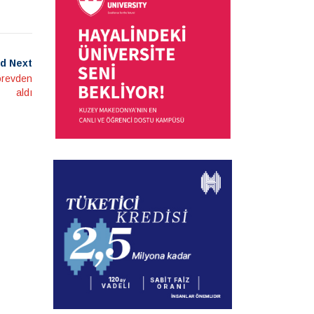
d Next
görevden
aldı