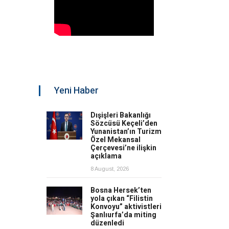
Yeni Haber
Dışişleri Bakanlığı
Sözcüsü Keçeli’den
Yunanistan’ın Turizm
Özel Mekansal
Çerçevesi’ne ilişkin
açıklama
8 August, 2026
Bosna Hersek’ten
yola çıkan “Filistin
Konvoyu” aktivistleri
Şanlıurfa’da miting
düzenledi