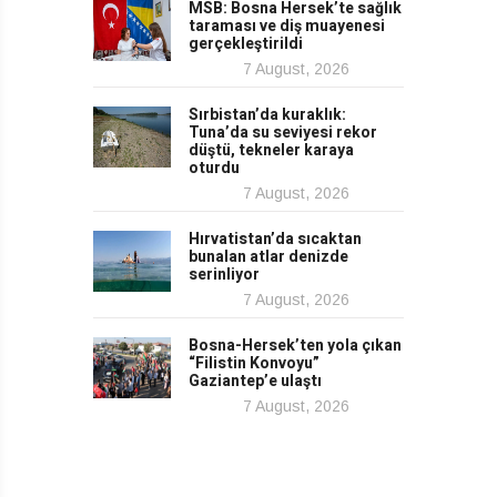
MSB: Bosna Hersek’te sağlık
taraması ve diş muayenesi
gerçekleştirildi
7 August, 2026
Sırbistan’da kuraklık:
Tuna’da su seviyesi rekor
düştü, tekneler karaya
oturdu
7 August, 2026
Hırvatistan’da sıcaktan
bunalan atlar denizde
serinliyor
7 August, 2026
Bosna-Hersek’ten yola çıkan
“Filistin Konvoyu”
Gaziantep’e ulaştı
7 August, 2026