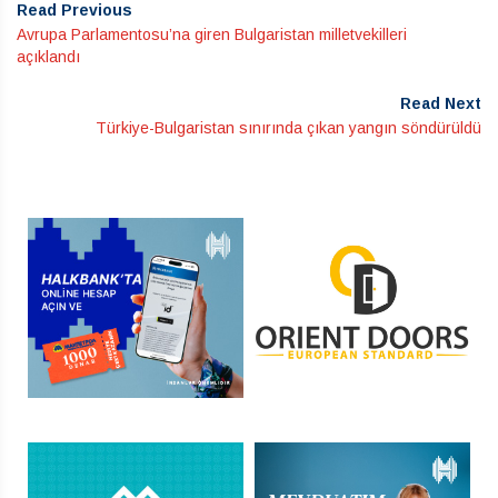
Read Previous
Avrupa Parlamentosu’na giren Bulgaristan milletvekilleri
açıklandı
Read Next
Türkiye-Bulgaristan sınırında çıkan yangın söndürüldü