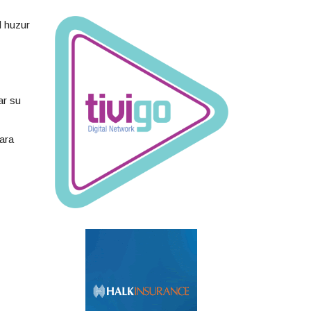
l huzur
ar su
ara