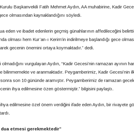
k Kurulu Başkanvekili Fatih Mehmet Aydın, AA muhabirine, Kadir Geces
 gece olmasından kaynaklandığını söyledi.
eden ve ibadet edenlerin geçmiş günahlarının affedileceğini belirtti
nda olması hem Kur’an-ı Kerim’in indirilmeye başlandığı gece olma
übarek gecenin önemini ortaya koymaktadır.” dedi.
i olmadığını vurgulayan Aydın, “Kadir Gecesi’nin ramazan ayının ha
e bilinmemekte ve aranmaktadır. Peygamberimiz, Kadir Gecesi’nin il
, sonra son 10 gününde aramıştır. Peygamberimiz de ramazan gecele
enin ihya edilmesine özen göstermiştir.” bilgisini paylaştı.
a edilmesine özel önem verdiğini ifade eden Aydın, bir rivayete g
tardı.
e dua etmesi gerekmektedir”