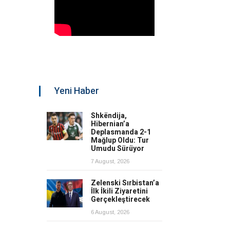
Yeni Haber
Shkëndija,
Hibernian’a
Deplasmanda 2-1
Mağlup Oldu: Tur
Umudu Sürüyor
7 August, 2026
Zelenski Sırbistan’a
İlk İkili Ziyaretini
Gerçekleştirecek
6 August, 2026