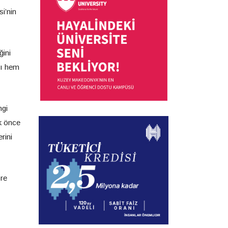
i’nin
ğini
sı hem
ngi
k önce
rini
öre