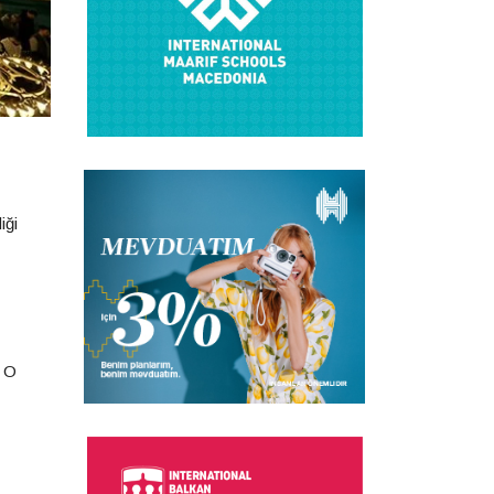
iği
. O