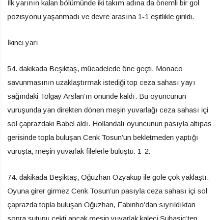
İlk yarının kalan bölümünde iki takım adına da önemli bir gol
pozisyonu yaşanmadı ve devre arasına 1-1 eşitlikle girildi.
İkinci yarı
54. dakikada Beşiktaş, mücadelede öne geçti. Monaco
savunmasının uzaklaştırmak istediği top ceza sahası yayı
sağındaki Tolgay Arslan’ın önünde kaldı. Bu oyuncunun
vuruşunda yan direkten dönen meşin yuvarlağı ceza sahası içi
sol çaprazdaki Babel aldı. Hollandalı oyuncunun pasıyla altıpas
gerisinde topla buluşan Cenk Tosun’un bekletmeden yaptığı
vuruşta, meşin yuvarlak filelerle buluştu: 1-2.
74. dakikada Beşiktaş, Oğuzhan Özyakup ile gole çok yaklaştı.
Oyuna girer girmez Cenk Tosun’un pasıyla ceza sahası içi sol
çaprazda topla buluşan Oğuzhan, Fabinho’dan sıyrıldıktan
sonra şutunu çekti ancak meşin yuvarlak kaleci Subasic’ten