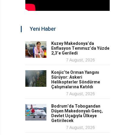
Yeni Haber
Kuzey Makedonya’da
Enflasyon Temmuz’da Yüzde
2,3’e Geriledi
7 August, 2026
Konjic’te Orman Yangını
Sürüyor: Askeri
Helikopterler Söndürme
Çalışmalarına Katıldı
7 August, 2026
Bodrum’da Tobogandan
Düşen Makedonyalı Genç,
Devlet Uçağıyla Ülkeye
Getirilecek
7 August, 2026