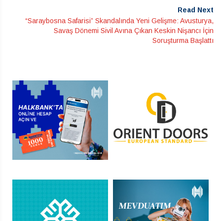
Read Next
“Saraybosna Safarisi” Skandalında Yeni Gelişme: Avusturya,
Savaş Dönemi Sivil Avına Çıkan Keskin Nişancı İçin
Soruşturma Başlattı