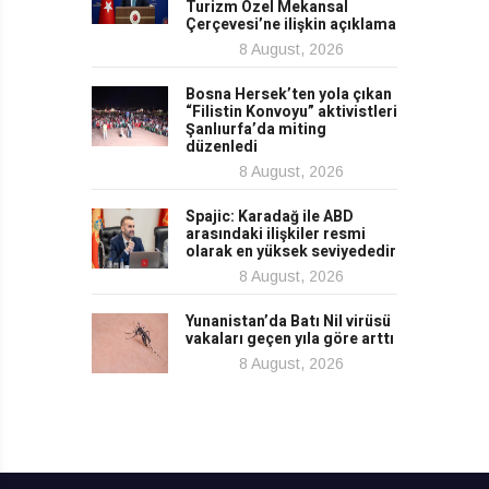
Turizm Özel Mekansal
Çerçevesi’ne ilişkin açıklama
8 August, 2026
Bosna Hersek’ten yola çıkan
“Filistin Konvoyu” aktivistleri
Şanlıurfa’da miting
düzenledi
8 August, 2026
Spajic: Karadağ ile ABD
arasındaki ilişkiler resmi
olarak en yüksek seviyededir
8 August, 2026
Yunanistan’da Batı Nil virüsü
vakaları geçen yıla göre arttı
8 August, 2026