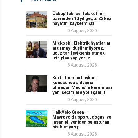
Üsküp’teki sel felaketinin
üzerinden 10 yıl geçti: 22 kişi
hayatını kaybetmişti
6 August, 2026
Mickoski: Elektrik fiyatlarını
artırmayı düşünmüyoruz,
ucuz tarifeyi genişletmek
için plan yapıyoruz
6 August, 2026
Kurti: Cumhurbaşkanı
konusunda anlaşma
olmadan Meclis’in kurulması
yeni seçimlere yol açabilir
6 August, 2026
HalkVelo Green –
Mavrovo’da sporu, doğayı ve
insanlığı yeniden buluşturan
bisiklet yarışı
6 August, 2026