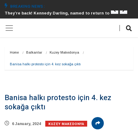
BREAKING NEWS :
They’re back! Kennedy Darling, named to return to
Succ
Home
Balkanlar
Kuzey Makedonya
Banisa halkı protesto için 4. kez sokağa çıktı
Banisa halkı protesto için 4. kez
sokağa çıktı
KUZEY MAKEDONYA
6 January, 2024