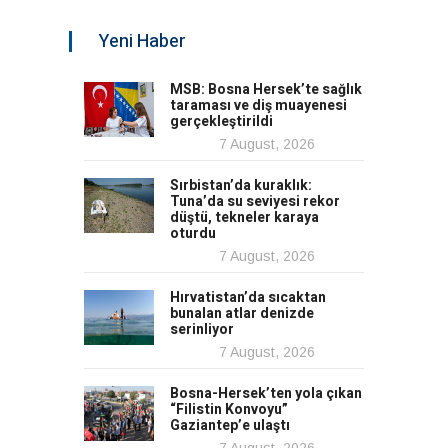
Yeni Haber
MSB: Bosna Hersek’te sağlık
taraması ve diş muayenesi
gerçekleştirildi
7 August, 2026
Sırbistan’da kuraklık:
Tuna’da su seviyesi rekor
düştü, tekneler karaya
oturdu
7 August, 2026
Hırvatistan’da sıcaktan
bunalan atlar denizde
serinliyor
7 August, 2026
Bosna-Hersek’ten yola çıkan
“Filistin Konvoyu”
Gaziantep’e ulaştı