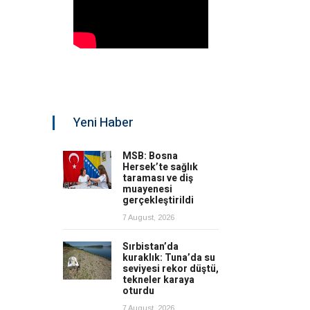
Yeni Haber
MSB: Bosna
Hersek’te sağlık
taraması ve diş
muayenesi
gerçekleştirildi
7 August, 2026
Sırbistan’da
kuraklık: Tuna’da su
seviyesi rekor düştü,
tekneler karaya
oturdu
7 August, 2026