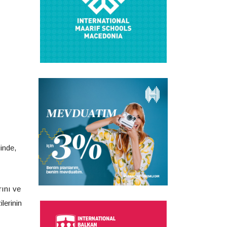
ginde,
rını ve
lerinin