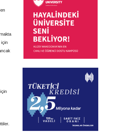
den
şamakta
 için
 ancak
için
iler.