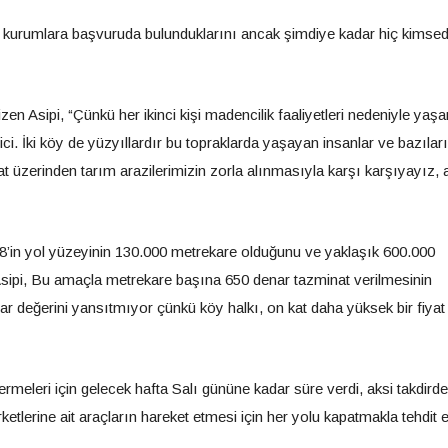
ili kurumlara başvuruda bulunduklarını ancak şimdiye kadar hiç kimse
çizen Asipi, “Çünkü her ikinci kişi madencilik faaliyetleri nedeniyle ya
i. İki köy de yüzyıllardır bu topraklarda yaşayan insanlar ve bazıları
fiyat üzerinden tarım arazilerimizin zorla alınmasıyla karşı karşıyayız,
’in yol yüzeyinin 130.000 metrekare olduğunu ve yaklaşık 600.000
 Asipi, Bu amaçla metrekare başına 650 denar tazminat verilmesinin
ar değerini yansıtmıyor çünkü köy halkı, on kat daha yüksek bir fiyat 
rmeleri için gelecek hafta Salı gününe kadar süre verdi, aksi takdirde
tlerine ait araçların hareket etmesi için her yolu kapatmakla tehdit ett