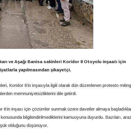
rı ve Aşağı Banisa sakinleri Koridor 8 Otoyolu inşaatı için
yatlarla yapılmasından şikayetçi.
eri, Koridor 8’in inşasıyla ilgili olarak dün düzenlenen protesto mitin
erden memnuniyetsizliklerini dile getirdi.
dor 8’in inşası için çözümler sunmak üzere davetler almaya başladıkla
onusunda bilgilendirilmediklerini kamuoyuna duyurdu. Bazıları, arazi
üşük olduğunu düşünüyor.