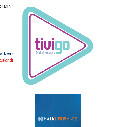
lların
d Next
kutlandı