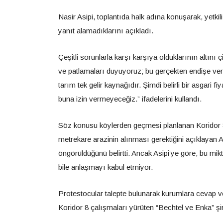
Nasir Asipi, toplantıda halk adına konuşarak, yetk
yanıt alamadıklarını açıkladı.
Çeşitli sorunlarla karşı karşıya olduklarının altını 
ve patlamaları duyuyoruz; bu gerçekten endişe veric
tarım tek gelir kaynağıdır. Şimdi belirli bir asgari 
buna izin vermeyeceğiz.” ifadelerini kullandı.
Söz konusu köylerden geçmesi planlanan Koridor 8
metrekare arazinin alınması gerektiğini açıklayan
öngörüldüğünü belirtti. Ancak Asipi’ye göre, bu mikt
bile anlaşmayı kabul etmiyor.
Protestocular talepte bulunarak kurumlara cevap ve
Koridor 8 çalışmaları yürüten “Bechtel ve Enka” şirke