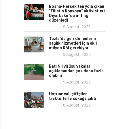
Bosna-Hersek’ten yola çıkan
“Filistin Konvoyu” aktivistleri
Diyarbakır’da miting
düzenledi
9 August, 2026
Tuzla’da geri dönenlerin
sağlık hizmetleri için ek 1
milyon KM gerekiyor
9 August, 2026
Batı Nil virüsü vakaları
açıklanandan çok daha fazla
olabilir
9 August, 2026
Ustrumcalı çiftçiler
traktörlerle sokağa çıktı
8 August, 2026