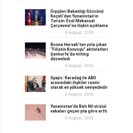
Dışişleri Bakanlığı Sözcüsü
Keçeli’den Yunanistan’ın
Turizm Özel Mekansal
Çerçevesi’ne ilişkin açıklama
8 August, 2026
Bosna Hersek’ten yola çıkan
“Filistin Konvoyu” aktivistleri
Şanlıurfa’da miting
düzenledi
8 August, 2026
Spajic: Karadağ ile ABD
arasındaki ilişkiler resmi
olarak en yüksek seviyededir
8 August, 2026
Yunanistan’da Batı Nil virüsü
vakaları geçen yıla göre arttı
8 August, 2026