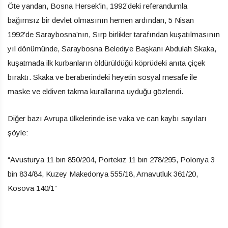
Öte yandan, Bosna Hersek’in, 1992’deki referandumla
bağımsız bir devlet olmasının hemen ardından, 5 Nisan
1992’de Saraybosna’nın, Sırp birlikler tarafından kuşatılmasının
yıl dönümünde, Saraybosna Belediye Başkanı Abdulah Skaka,
kuşatmada ilk kurbanların öldürüldüğü köprüdeki anıta çiçek
bıraktı. Skaka ve beraberindeki heyetin sosyal mesafe ile
maske ve eldiven takma kurallarına uyduğu gözlendi.
Diğer bazı Avrupa ülkelerinde ise vaka ve can kaybı sayıları
şöyle:
“Avusturya 11 bin 850/204, Portekiz 11 bin 278/295, Polonya 3
bin 834/84, Kuzey Makedonya 555/18, Arnavutluk 361/20,
Kosova 140/1”