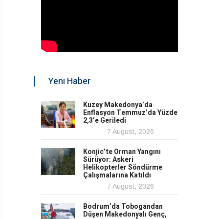
Yeni Haber
Kuzey Makedonya’da
Enflasyon Temmuz’da Yüzde
2,3’e Geriledi
7 August, 2026
Konjic’te Orman Yangını
Sürüyor: Askeri
Helikopterler Söndürme
Çalışmalarına Katıldı
7 August, 2026
Bodrum’da Tobogandan
Düşen Makedonyalı Genç,