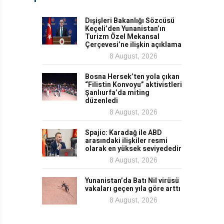
Dışişleri Bakanlığı Sözcüsü
Keçeli’den Yunanistan’ın
Turizm Özel Mekansal
Çerçevesi’ne ilişkin açıklama
8 August, 2026
Bosna Hersek’ten yola çıkan
“Filistin Konvoyu” aktivistleri
Şanlıurfa’da miting
düzenledi
8 August, 2026
Spajic: Karadağ ile ABD
arasındaki ilişkiler resmi
olarak en yüksek seviyededir
8 August, 2026
Yunanistan’da Batı Nil virüsü
vakaları geçen yıla göre arttı
8 August, 2026