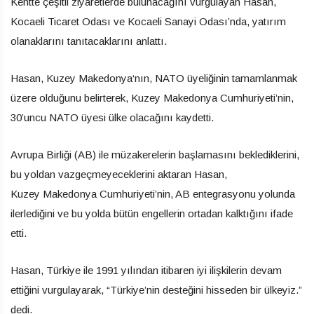
Kentte çeşitli ziyaretlerde bulunacağını vurgulayan Hasan,
Kocaeli Ticaret Odası ve Kocaeli Sanayi Odası’nda, yatırım
olanaklarını tanıtacaklarını anlattı.
Hasan, Kuzey
Makedonya
‘nın, NATO üyeliğinin tamamlanmak
üzere olduğunu belirterek, Kuzey
Makedonya
Cumhuriyeti’nin,
30’uncu NATO üyesi ülke olacağını kaydetti.
Avrupa Birliği (AB) ile müzakerelerin başlamasını beklediklerini,
bu yoldan vazgeçmeyeceklerini aktaran Hasan,
Kuzey
Makedonya
Cumhuriyeti’nin, AB entegrasyonu yolunda
ilerlediğini ve bu yolda bütün engellerin ortadan kalktığını ifade
etti.
Hasan, Türkiye ile 1991 yılından itibaren iyi ilişkilerin devam
ettiğini vurgulayarak, “Türkiye’nin desteğini hisseden bir ülkeyiz.”
dedi.