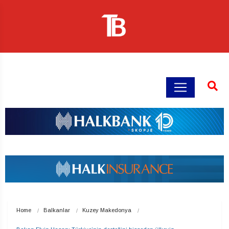
Home
Balkanlar
Kuzey Makedonya