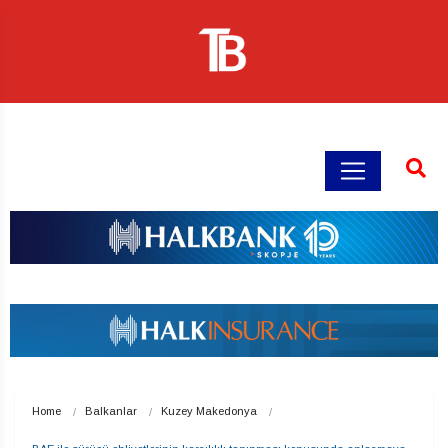
Home
Balkanlar
Kuzey Makedonya