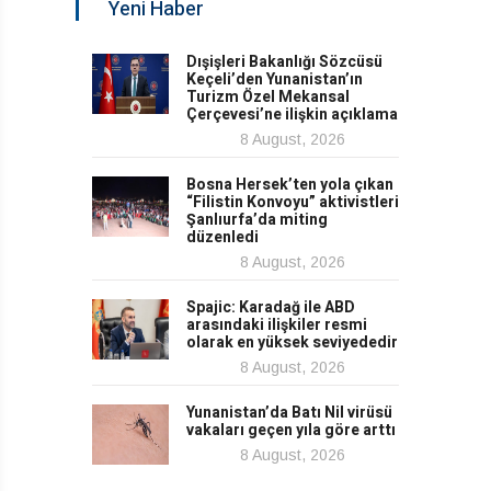
Yeni Haber
Dışişleri Bakanlığı Sözcüsü
Keçeli’den Yunanistan’ın
Turizm Özel Mekansal
Çerçevesi’ne ilişkin açıklama
8 August, 2026
Bosna Hersek’ten yola çıkan
“Filistin Konvoyu” aktivistleri
Şanlıurfa’da miting
düzenledi
8 August, 2026
Spajic: Karadağ ile ABD
arasındaki ilişkiler resmi
olarak en yüksek seviyededir
8 August, 2026
Yunanistan’da Batı Nil virüsü
vakaları geçen yıla göre arttı
8 August, 2026