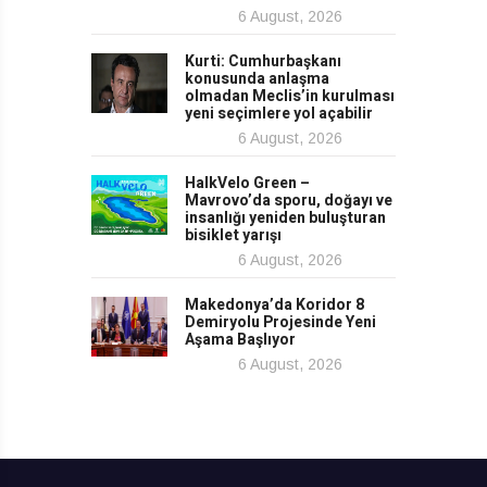
6 August, 2026
Kurti: Cumhurbaşkanı
konusunda anlaşma
olmadan Meclis’in kurulması
yeni seçimlere yol açabilir
6 August, 2026
HalkVelo Green –
Mavrovo’da sporu, doğayı ve
insanlığı yeniden buluşturan
bisiklet yarışı
6 August, 2026
Makedonya’da Koridor 8
Demiryolu Projesinde Yeni
Aşama Başlıyor
6 August, 2026