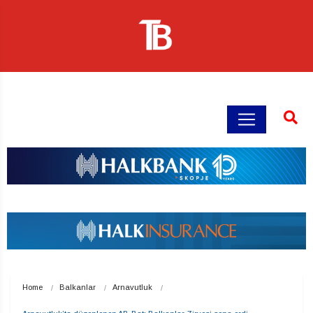
Home
Balkanlar
Arnavutluk