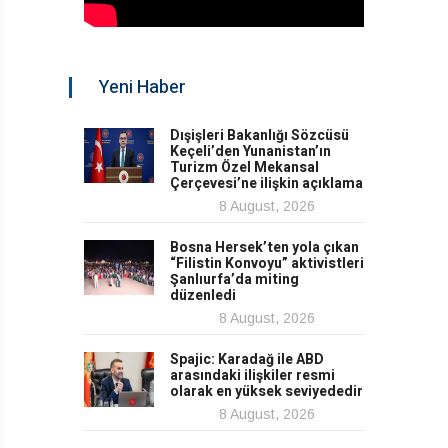
Yeni Haber
Dışişleri Bakanlığı Sözcüsü
Keçeli’den Yunanistan’ın
Turizm Özel Mekansal
Çerçevesi’ne ilişkin açıklama
8 August, 2026
Bosna Hersek’ten yola çıkan
“Filistin Konvoyu” aktivistleri
Şanlıurfa’da miting
düzenledi
8 August, 2026
Spajic: Karadağ ile ABD
arasındaki ilişkiler resmi
olarak en yüksek seviyededir
8 August, 2026