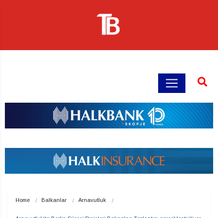
Home
Balkanlar
Arnavutluk