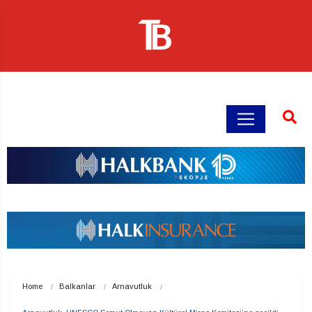
Home
Balkanlar
Arnavutluk