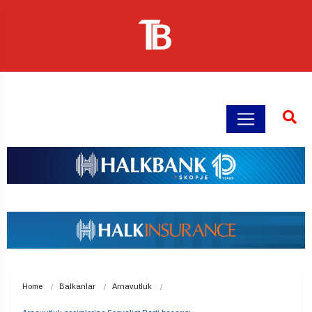
Home
Balkanlar
Arnavutluk