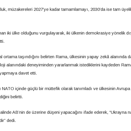
luk, müzakereleri 2027’ye kadar tamamlamayı, 2030’da ise tam üyeli
n iki ülke olduğunu vurgulayarak, iki ülkenin demokrasiye yönelik dı
ti.
tal ortama taşındığını belirten Rama, ülkesinin yapay zekâ alanında d
oloji alanındaki deneyiminden yararlanmak istediklerini kaydeden Ram
m yapmaya davet etti.
 NATO içinde güçlü bir müttefik olarak tanımladı ve ülkesinin Avrupa
ğini belirtti.
alinde AB’nin de üzerine düşeni yapacağını ifade ederek, “Ukrayna n
ir” dedi.