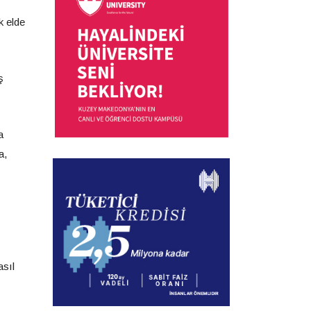
k elde
ş
a
a,
asıl