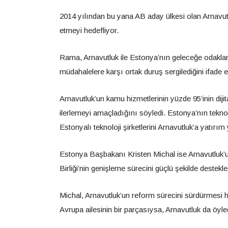
2014 yılından bu yana AB aday ülkesi olan Arnavut
etmeyi hedefliyor.
Rama, Arnavutluk ile Estonya’nın geleceğe odaklana
müdahalelere karşı ortak duruş sergilediğini ifade et
Arnavutluk’un kamu hizmetlerinin yüzde 95’inin diji
ilerlemeyi amaçladığını söyledi. Estonya’nın tekn
Estonyalı teknoloji şirketlerini Arnavutluk’a yatırı
Estonya Başbakanı Kristen Michal ise Arnavutluk’u
Birliği’nin genişleme sürecini güçlü şekilde destekledi
Michal, Arnavutluk’un reform sürecini sürdürmesi h
Avrupa ailesinin bir parçasıysa, Arnavutluk da öyled