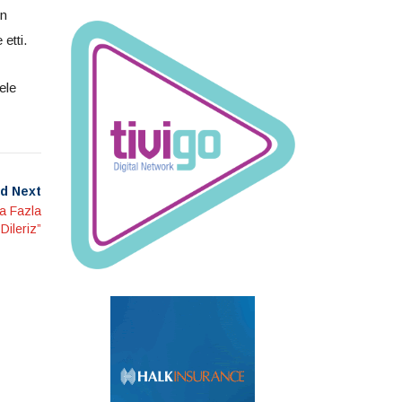
un
etti.
ele
d Next
ha Fazla
Dileriz”