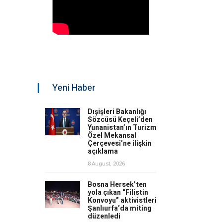
Yeni Haber
Dışişleri Bakanlığı
Sözcüsü Keçeli’den
Yunanistan’ın Turizm
Özel Mekansal
Çerçevesi’ne ilişkin
açıklama
8 August, 2026
Bosna Hersek’ten
yola çıkan “Filistin
Konvoyu” aktivistleri
Şanlıurfa’da miting
düzenledi