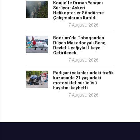
Konjic’te Orman Yangını
Sürüyor: Askeri
Helikopterler Söndürme
Çalışmalarına Katıldı
7 August, 2026
Bodrum’da Tobogandan
Düşen Makedonyalı Genç,
Devlet Uçağıyla Ülkeye
Getirilecek
7 August, 2026
Radişani yakınlarındaki trafik
kazasında 21 yaşındaki
motosiklet sürücüsü
hayatını kaybetti
7 August, 2026